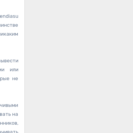
endiasu
шинстве
никаким
вывести
ми или
орые не
чивыми
вать на
нников,
ачивать