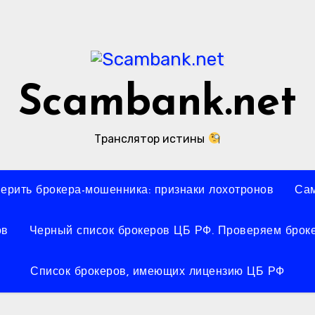
Scambank.net
Транслятор истины
верить брокера-мошенника: признаки лохотронов
Сам
ов
Черный список брокеров ЦБ РФ. Проверяем броке
Список брокеров, имеющих лицензию ЦБ РФ