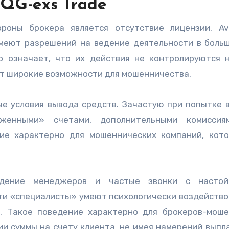
 BQG-exs Trade
роны брокера является отсутствие лицензии. Av
е имеют разрешений на ведение деятельности в боль
о означает, что их действия не контролируются 
ет широкие возможности для мошенничества.
е условия вывода средств. Зачастую при попытке 
оженными» счетами, дополнительными комиссия
ие характерно для мошеннических компаний, кот
едение менеджеров и частые звонки с настой
ти «специалисты» умеют психологически воздейство
. Такое поведение характерно для брокеров-моше
ии суммы на счету клиента, не имея намерений выпл