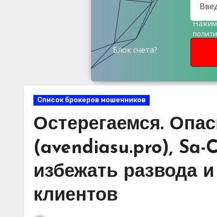
Нажима
полит
данны
Блок счета?
Список брокеров мошенников
Остерегаемся. Опа
(avendiasu.pro), Sa-
избежать развода и
клиентов