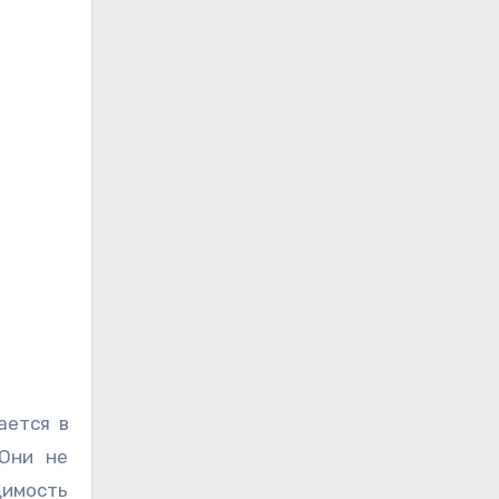
ается в
 Они не
димость