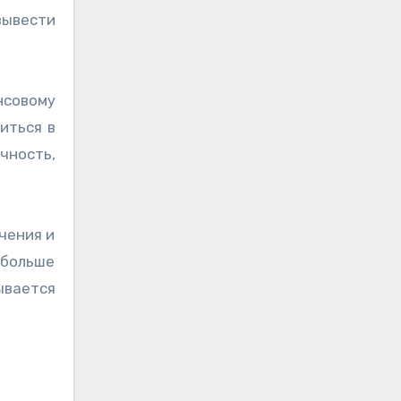
вывести
совому
иться в
чность,
чения и
 больше
ывается