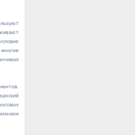
уживают
условия
 многие
анчивая
иентов,
ицензий
ансовых
ризнаки