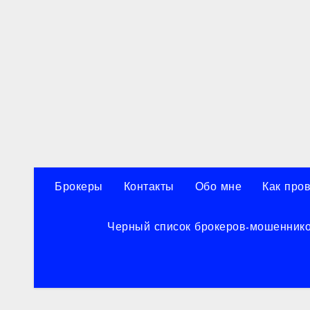
Перейти
к
содержанию
Брокеры
Контакты
Обо мне
Как про
Черный список брокеров-мошенник