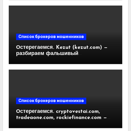
криптобирж. Как вернуть деньги.
Отзывы пользователей
Список брокеров мошенников
Остерегаемся. Kezut (kezut.com) —
разбираем фальшивый
криптовалютный обменник. Как
вернуть деньги. Отзывы
пользователей
Список брокеров мошенников
Остерегаемся. cryptovestai.com,
tradeaone.com, rockiefinance.com —
обзор новых платформ для
трейдинга. Отзывы пользователей