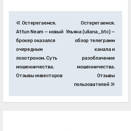
Навигация
Остерегаемся.
Остерегаемся.
по
Attun Neam — новый
Ульяна (uliana_btc) —
записям
брокер оказался
обзор телеграмм
очередным
канала и
лохотроном. Суть
разоблачение
мошенничества.
мошенничества.
Отзывы инвесторов
Отзывы
пользователей