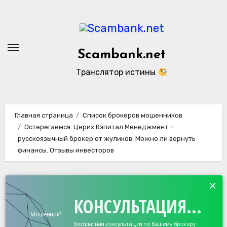
Перейти
к
содержанию
Scambank.net
Транслятор истины
Главная страница
Список брокеров мошенников
Остерегаемся. Церих Кэпитал Менеджмент –
русскоязычный брокер от жуликов. Можно ли вернуть
финансы. Отзывы инвесторов
×
КОНСУЛЬТАЦИЯ...
Мошенник?
Бесплатная консультация по Вашему брокеру