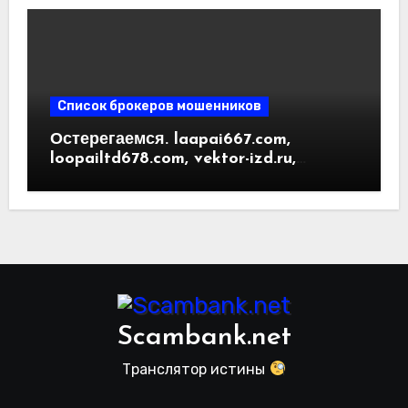
Список брокеров мошенников
Остерегаемся. laapai667.com,
loopailtd678.com, vektor-izd.ru,
arbitrader24.com — фальшивки под
видом инвест проектов. Отзывы
пользователей
Scambank.net
Транслятор истины