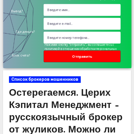
Вывод?
Где деньги?
Нажимая кнопку "отправить", вы соглашаетесь с
политикой в отношении обработки персональных
данных
Блок счета?
Отправить
Список брокеров мошенников
Остерегаемся. Церих
Кэпитал Менеджмент –
русскоязычный брокер
от жуликов. Можно ли