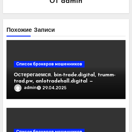
От
admin
Похожие Записи
Список брокеров мошенников
Остерегаемся. bin-trade.digital, trumm-
trad.pw, anlotradehall.digital —
разоблачение фальшивых
admin
29.04.2025
криптобирж. Как вернуть деньги.
Отзывы пользователей
Список брокеров мошенников