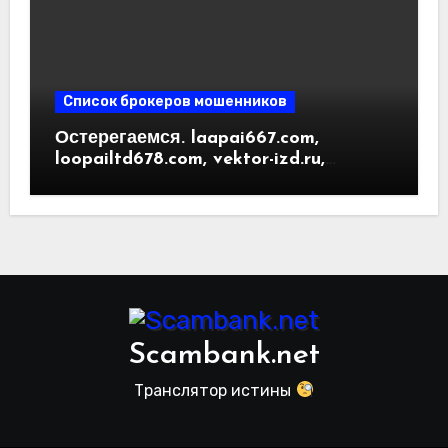
Список брокеров мошенников
Остерегаемся. laapai667.com,
loopailtd678.com, vektor-izd.ru,
arbitrader24.com — фальшивки под
видом инвест проектов. Отзывы
пользователей
Scambank.net
Транслятор истины