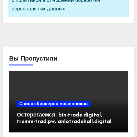
с политикой в отношении обработки
персональных данных
Вы Пропустили
Список брокеров мошенников
Остерегаемся. bin-trade.digital,
trumm-trad.pw, anlotradehall.digital —
разоблачение фальшивых
криптобирж. Как вернуть деньги.