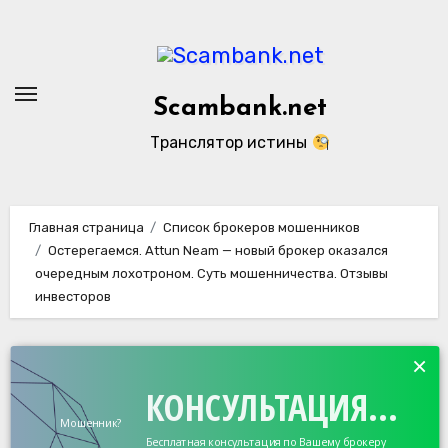
Перейти
к
содержанию
Scambank.net
Транслятор истины
Главная страница
Список брокеров мошенников
Остерегаемся. Attun Neam — новый брокер оказался
очередным лохотроном. Суть мошенничества. Отзывы
инвесторов
×
КОНСУЛЬТАЦИЯ...
Мошенник?
Бесплатная консультация по Вашему брокеру