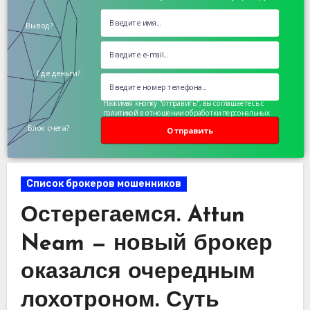
Вывод?
Где деньги?
Нажимая кнопку "отправить", вы соглашаетесь с
политикой в отношении обработки персональных
данных
Блок счета?
Отправить
Список брокеров мошенников
Остерегаемся. Attun
Neam — новый брокер
оказался очередным
лохотроном. Суть