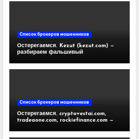
Отзывы пользователей
Список брокеров мошенников
Остерегаемся. Kezut (kezut.com) —
разбираем фальшивый
криптовалютный обменник. Как
вернуть деньги. Отзывы
пользователей
Список брокеров мошенников
Остерегаемся. cryptovestai.com,
tradeaone.com, rockiefinance.com —
обзор новых платформ для
трейдинга. Отзывы пользователей