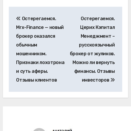
Навигация
Остерегаемся.
Остерегаемся.
по
Mrx-Finance — новый
Церих Кэпитал
записям
брокер оказался
Менеджмент –
обычным
русскоязычный
мошенником.
брокер от жуликов.
Признаки лохотрона
Можно ли вернуть
и суть аферы.
финансы. Отзывы
Отзывы клиентов
инвесторов