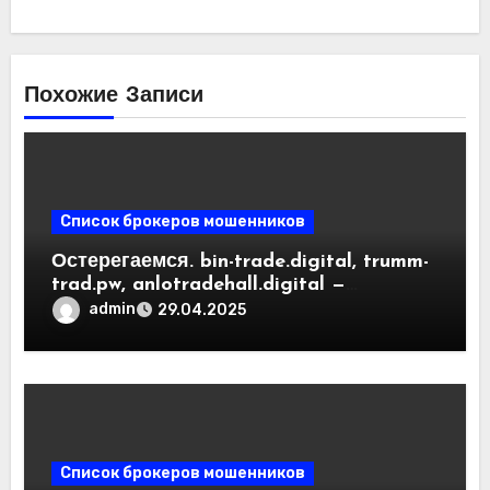
Похожие Записи
Список брокеров мошенников
Остерегаемся. bin-trade.digital, trumm-
trad.pw, anlotradehall.digital —
разоблачение фальшивых
admin
29.04.2025
криптобирж. Как вернуть деньги.
Отзывы пользователей
Список брокеров мошенников