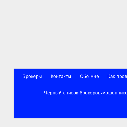
Перейти
к
содержанию
Брокеры
Контакты
Обо мне
Как про
Черный список брокеров-мошенник