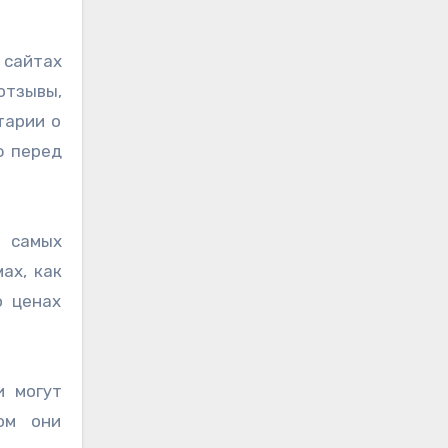
 сайтах
отзывы,
тарии о
ю перед
з самых
ах, как
о ценах
и могут
ом они