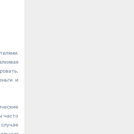
телями.
алкивая
ровать,
еньги и
ические
ы часто
 случае
иальным