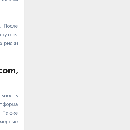
. После
лкнуться
е риски
com,
льность
атформа
. Также
змерные