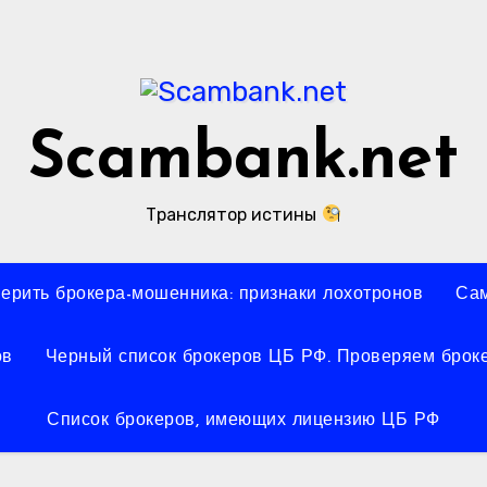
Scambank.net
Транслятор истины
верить брокера-мошенника: признаки лохотронов
Сам
ов
Черный список брокеров ЦБ РФ. Проверяем броке
Список брокеров, имеющих лицензию ЦБ РФ