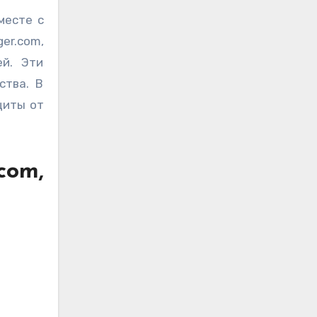
er.com,
ей. Эти
ства. В
щиты от
com,