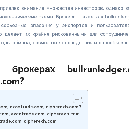
ошеннические схемы. Брокеры, такие как bullrunledg
т серьезные опасения у экспертов и пользовател
о делает их крайне рискованными для сотрудниче
тоды обмана, возможные последствия и способы за
рокерах bullrunledger.
h.com?
com, excotrade.com, cipherexh.com?
.com, excotrade.com, cipherexh.com
trade.com, cipherexh.com