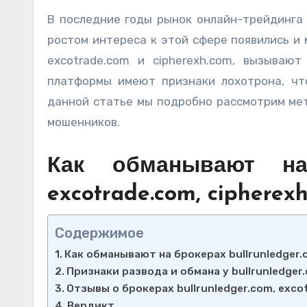
В последние годы рынок онлайн-трейдинга привлек внимание множества инвесторов, однако вместе с
ростом интереса к этой сфере появились и м
excotrade.com и cipherexh.com, вызываю
платформы имеют признаки лохотрона, чт
данной статье мы подробно рассмотрим ме
мошенников.
Как обманывают на б
excotrade.com, cipherex
Содержимое
Как обманывают на брокерах bullrunledger.
Признаки развода и обмана у bullrunledger
Отзывы о брокерах bullrunledger.com, exco
Вердикт