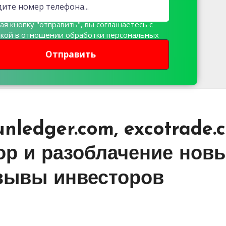
я кнопку "отправить", вы соглашаетесь с
икой в отношении обработки персональных
х
Отправить
nledger.com, excotrade.
зор и разоблачение нов
зывы инвесторов