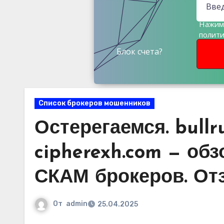
Нажима
полит
данны
Блок счета?
Список брокеров мошенников
Остерегаемся. bullru
cipherexh.com — об
СКАМ брокеров. От
От
admin
25.04.2025