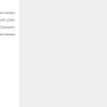
вателям
exh.com
 Однако
личными