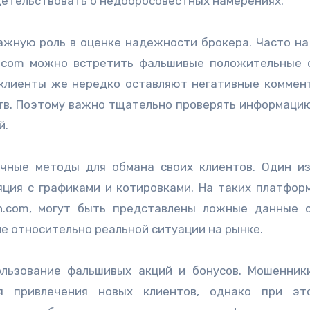
детельствовать о недобросовестных намерениях.
ажную роль в оценке надежности брокера. Часто на
rexh.com можно встретить фальшивые положительные 
клиенты же нередко оставляют негативные коммен
ств. Поэтому важно тщательно проверять информаци
й.
чные методы для обмана своих клиентов. Один и
ция с графиками и котировками. На таких платформ
rexh.com, могут быть представлены ложные данные 
ие относительно реальной ситуации на рынке.
льзование фальшивых акций и бонусов. Мошенник
я привлечения новых клиентов, однако при эт