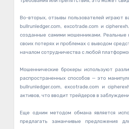
требования или препятствия, это может сви
Во-вторых, отзывы пользователей играют в
bullrunledger.com, excotrade.com и ciphe
созданные самими мошенниками. Реальные 
своих потерях и проблемах с выводом сред
началом сотрудничества с любой платформо
Мошеннические брокеры используют разли
распространенных способов — это манипуля
bullrunledger.com, excotrade.com и ciphe
активов, что вводит трейдеров в заблужден
Еще одним методом обмана является испо
предлагать заманчивые предложения дл