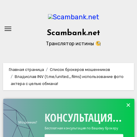
Перейти
к
содержанию
Scambank.net
Транслятор истины
Главная страница
Список брокеров мошенников
Владислав INV (t.me/united_films) использование фото
актера с целью обмана!
×
КОНСУЛЬТАЦИЯ...
Мошенник?
Бесплатная консультация по Вашему брокеру