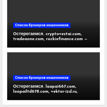
пользователей
Список брокеров мошенников
Остерегаемся. cryptovestai.com,
tradeaone.com, rockiefinance.com —
обзор новых платформ для
трейдинга. Отзывы пользователей
Список брокеров мошенников
Остерегаемся. laapai667.com,
loopailtd678.com, vektor-izd.ru,
arbitrader24.com — фальшивки под
видом инвест проектов. Отзывы
пользователей