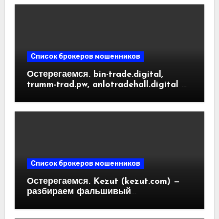
Список брокеров мошенников
Остерегаемся. bin-trade.digital,
trumm-trad.pw, anlotradehall.digital —
разоблачение фальшивых
криптобирж. Как вернуть деньги.
Отзывы пользователей
Список брокеров мошенников
Остерегаемся. Kezut (kezut.com) —
разбираем фальшивый
криптовалютный обменник. Как
вернуть деньги. Отзывы