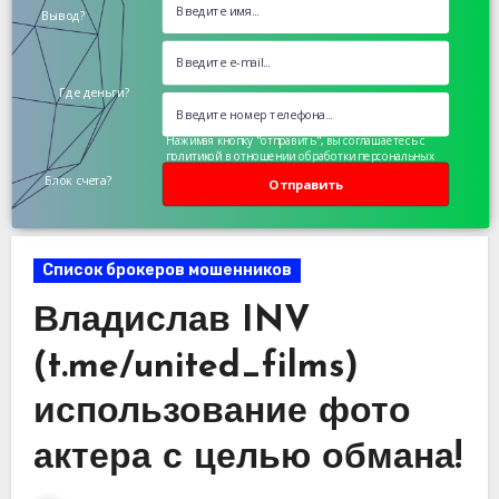
Вывод?
Где деньги?
Нажимая кнопку "отправить", вы соглашаетесь с
политикой в отношении обработки персональных
данных
Блок счета?
Отправить
Список брокеров мошенников
Владислав INV
(t.me/united_films)
использование фото
актера с целью обмана!