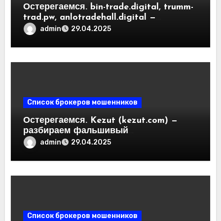
Остерегаемся. bin-trade.digital, trumm-
trad.pw, anlotradehall.digital —
разоблачение фальшивых
admin
29.04.2025
криптобирж. Как вернуть деньги.
Отзывы пользователей
Список брокеров мошенников
Остерегаемся. Kezut (kezut.com) —
разбираем фальшивый
криптовалютный обменник. Как
admin
29.04.2025
вернуть деньги. Отзывы
пользователей
Список брокеров мошенников