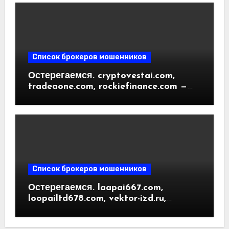
пользователей
Список брокеров мошенников
Остерегаемся. cryptovestai.com,
tradeaone.com, rockiefinance.com —
обзор новых платформ для
трейдинга. Отзывы пользователей
Список брокеров мошенников
Остерегаемся. laapai667.com,
loopailtd678.com, vektor-izd.ru,
arbitrader24.com — фальшивки под
видом инвест проектов. Отзывы