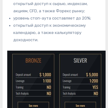
открытый доступ к сырью, индексам,
акциям, CFD, а также Форекс рынку;
уровень стоп-аута составляет до 20%;
открытый доступ к экономическому
календарю, а также калькулятору
доходности.