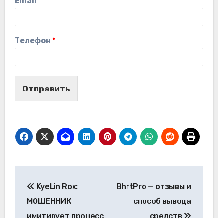
Email
*
Телефон
*
Отправить
Навигация
KyeLin Rox:
BhrtPro — отзывы и
по
МОШЕННИК
способ вывода
записям
имитирует процесс
средств