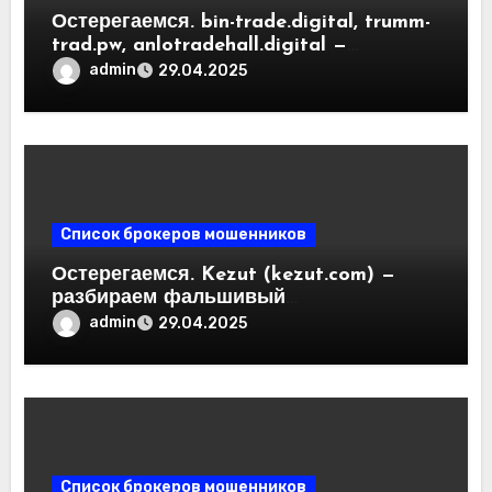
Остерегаемся. bin-trade.digital, trumm-
trad.pw, anlotradehall.digital —
разоблачение фальшивых
admin
29.04.2025
криптобирж. Как вернуть деньги.
Отзывы пользователей
Список брокеров мошенников
Остерегаемся. Kezut (kezut.com) —
разбираем фальшивый
криптовалютный обменник. Как
admin
29.04.2025
вернуть деньги. Отзывы
пользователей
Список брокеров мошенников