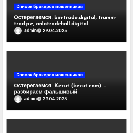
Список брокеров мошенников
Остерегаемся. bin-trade.digital, trumm-
trad.pw, anlotradehall.digital —
разоблачение фальшивых
admin
29.04.2025
криптобирж. Как вернуть деньги.
Отзывы пользователей
Список брокеров мошенников
Остерегаемся. Kezut (kezut.com) —
разбираем фальшивый
криптовалютный обменник. Как
admin
29.04.2025
вернуть деньги. Отзывы
пользователей