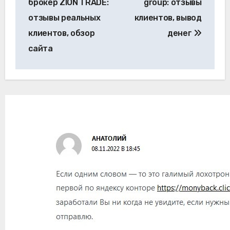
брокер ZION TRADE:
group: отзывы
записям
отзывы реальных
клиентов, вывод
клиентов, обзор
денег
сайта