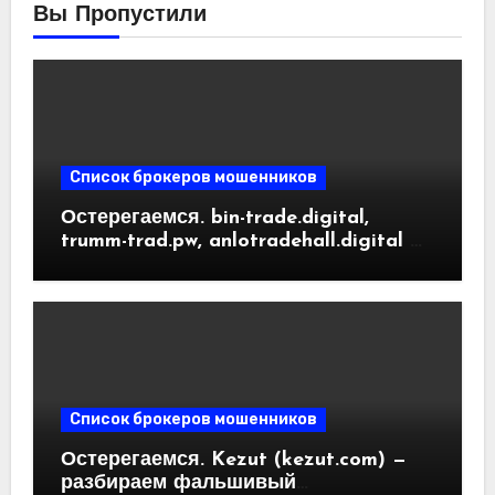
Вы Пропустили
Список брокеров мошенников
Остерегаемся. bin-trade.digital,
trumm-trad.pw, anlotradehall.digital —
разоблачение фальшивых
криптобирж. Как вернуть деньги.
Отзывы пользователей
Список брокеров мошенников
Остерегаемся. Kezut (kezut.com) —
разбираем фальшивый