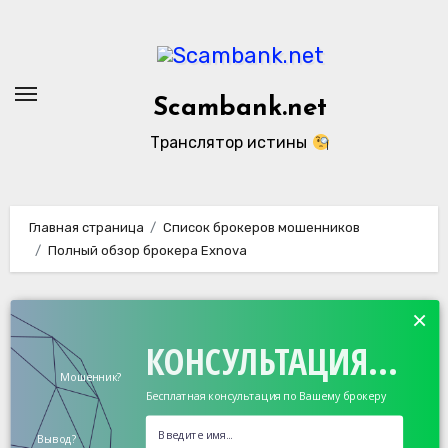
Перейти
к
содержанию
Scambank.net
Транслятор истины
Главная страница
Список брокеров мошенников
Полный обзор брокера Exnova
×
КОНСУЛЬТАЦИЯ...
Мошенник?
Бесплатная консультация по Вашему брокеру
Вывод?