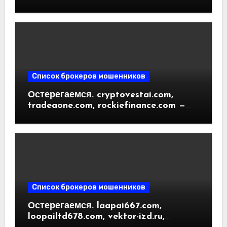
криптовалютный обменник. Как
вернуть деньги. Отзывы
пользователей
Список брокеров мошенников
Остерегаемся. cryptovestai.com,
tradeaone.com, rockiefinance.com —
обзор новых платформ для
трейдинга. Отзывы пользователей
Список брокеров мошенников
Остерегаемся. laapai667.com,
loopailtd678.com, vektor-izd.ru,