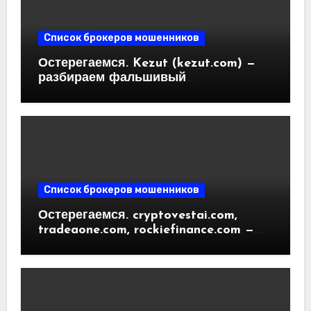
Список брокеров мошенников
Остерегаемся. Kezut (kezut.com) —
разбираем фальшивый
криптовалютный обменник. Как
вернуть деньги. Отзывы
пользователей
Список брокеров мошенников
Остерегаемся. cryptovestai.com,
tradeaone.com, rockiefinance.com —
обзор новых платформ для
трейдинга. Отзывы пользователей