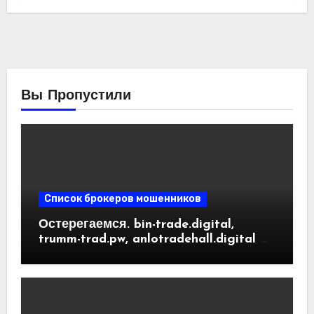
Вы Пропустили
Список брокеров мошенников
Остерегаемся. bin-trade.digital,
trumm-trad.pw, anlotradehall.digital —
разоблачение фальшивых
криптобирж. Как вернуть деньги.
Отзывы пользователей