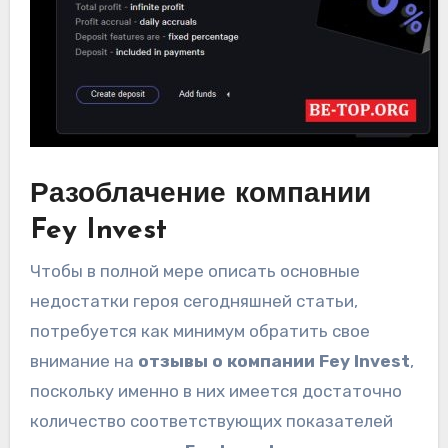
Разоблачение компании
Fey Invest
Чтобы в полной мере описать основные
недостатки героя сегодняшней статьи,
потребуется как минимум обратить свое
внимание на
отзывы о компании Fey Invest
,
поскольку именно в них имеется достаточно
количество соответствующих показателей