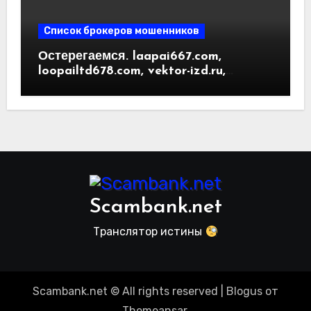
Список брокеров мошенников
Остерегаемся. laapai667.com,
loopailtd678.com, vektor-izd.ru,
arbitrader24.com — фальшивки под
видом инвест проектов. Отзывы
пользователей
Scambank.net
Транслятор истины
Scambank.net © All rights reserved
|
Blogus
от
Themeansar
.