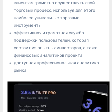
клиентам грамотно осуществлять свой
торговый процесс, используя для этого
наиболее уникальные торговые
инструменты;
эффективная и грамотная служба
поддержки пользователей, которая
состоит из опытных инвесторов, а таже
финансовых аналитиков проекта;
доступная профессиональная аналитика
рынка.