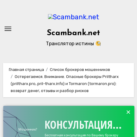
Перейти
к
содержанию
Scambank.net
Транслятор истины
Главная страница
Список брокеров мошенников
Остерегаемся. Внимание. Опасные брокеры Priltharx
(priltharx.pro, pril-tharx.info) и Tormaron (tormaron.pro):
возврат денег, отзывы и разбор рисков
×
КОНСУЛЬТАЦИЯ...
Мошенник?
Бесплатная консультация по Вашему брокеру