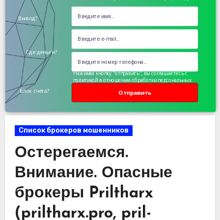
Вывод?
Где деньги?
Нажимая кнопку "отправить", вы соглашаетесь с
политикой в отношении обработки персональных
данных
Блок счета?
Отправить
Список брокеров мошенников
Остерегаемся.
Внимание. Опасные
брокеры Priltharx
(priltharx.pro, pril-