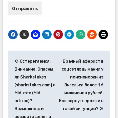
Отправить
Навигация
Остерегаемся.
Брачный аферист в
по
Внимание. Опасны
соцсетях выманил у
записям
ли Sharkstakes
пенсионерки из
(sharkstakes.com) и
Энгельса более 1,6
Mid-mtc (Mid-
миллионов рублей.
mtc.co)?
Как вернуть деньги в
Возможности
такой ситуации?
возврата денег и