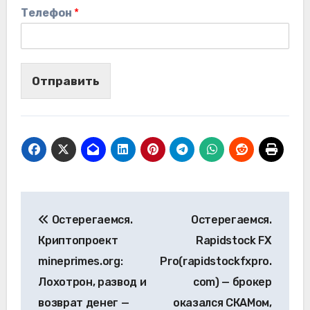
Телефон
*
Отправить
Навигация
Остерегаемся.
Остерегаемся.
по
Криптопроект
Rapidstock FX
записям
mineprimes.org:
Pro(rapidstockfxpro.
Лохотрон, развод и
com) — брокер
возврат денег —
оказался СКАМом,