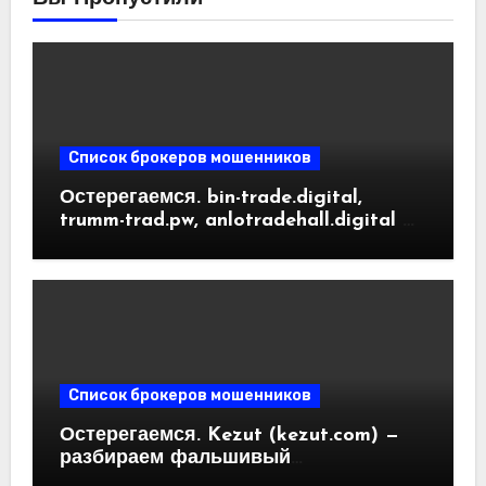
Список брокеров мошенников
Остерегаемся. bin-trade.digital,
trumm-trad.pw, anlotradehall.digital —
разоблачение фальшивых
криптобирж. Как вернуть деньги.
Отзывы пользователей
Список брокеров мошенников
Остерегаемся. Kezut (kezut.com) —
разбираем фальшивый
криптовалютный обменник. Как