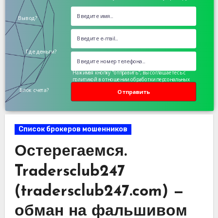
Вывод?
Где деньги?
Нажимая кнопку "отправить", вы соглашаетесь с
политикой в отношении обработки персональных
данных
Блок счета?
Отправить
Список брокеров мошенников
Остерегаемся.
Tradersclub247
(tradersclub247.com) —
обман на фальшивом