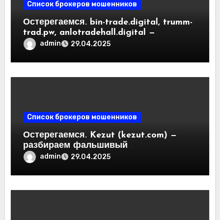
Список брокеров мошенников
Остерегаемся. bin-trade.digital, trumm-
trad.pw, anlotradehall.digital —
разоблачение фальшивых
admin
29.04.2025
криптобирж. Как вернуть деньги.
Отзывы пользователей
Список брокеров мошенников
Остерегаемся. Kezut (kezut.com) —
разбираем фальшивый
криптовалютный обменник. Как
admin
29.04.2025
вернуть деньги. Отзывы
пользователей