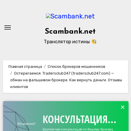
Перейти
к
содержанию
Scambank.net
Транслятор истины
Главная страница
Список брокеров мошенников
Остерегаемся. Tradersclub247 (tradersclub247.com) —
обман на фальшивом брокере. Как вернуть деньги. Отзывы
клиентов
×
КОНСУЛЬТАЦИЯ...
Мошенник?
Бесплатная консультация по Вашему брокеру