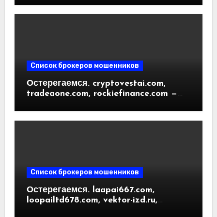
вернуть деньги. Отзывы
пользователей
Список брокеров мошенников
Остерегаемся. cryptovestai.com,
tradeaone.com, rockiefinance.com —
обзор новых платформ для
трейдинга. Отзывы пользователей
Список брокеров мошенников
Остерегаемся. laapai667.com,
loopailtd678.com, vektor-izd.ru,
arbitrader24.com — фальшивки под