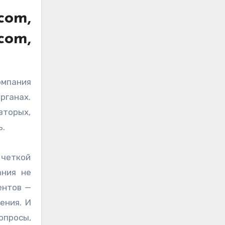
com,
om,
омпания
рганах.
вторых,
ь.
 четкой
ания не
ентов —
ения. И
опросы,