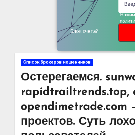
Нажима
полит
данны
Блок счета?
Список брокеров мошенников
Остерегаемся. sunw
rapidtrailtrends.top
opendimetrade.com 
проектов. Суть лох