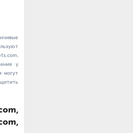
ользуют
s.com,
рения у
и могут
ащитить
com,
om,