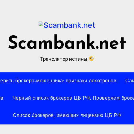
Scambank.net
Транслятор истины
верить брокера-мошенника: признаки лохотронов
Сам
ов
Черный список брокеров ЦБ РФ. Проверяем броке
Список брокеров, имеющих лицензию ЦБ РФ