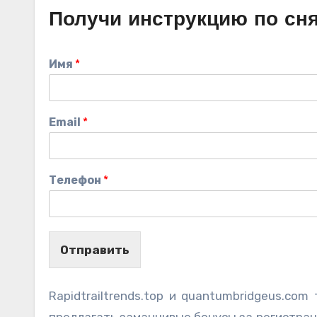
Получи инструкцию по сн
Имя
*
Email
*
Телефон
*
Отправить
Rapidtrailtrends.top и quantumbridgeus.c
предлагать заманчивые бонусы за регистрац