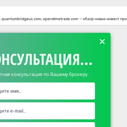
op, quantumbridgeus.com, opendimetrade.com — обзор новых инвест п
×
НСУЛЬТАЦИЯ...
тная консультация по Вашему брокеру