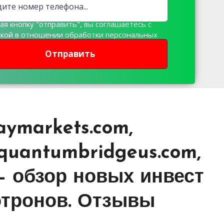
я кнопку "отправить", вы соглашаетесь с
икой в отношении обработки персональных
х
Отправить
aymarkets.com,
, quantumbridgeus.com,
— обзор новых инвест
отронов. Отзывы