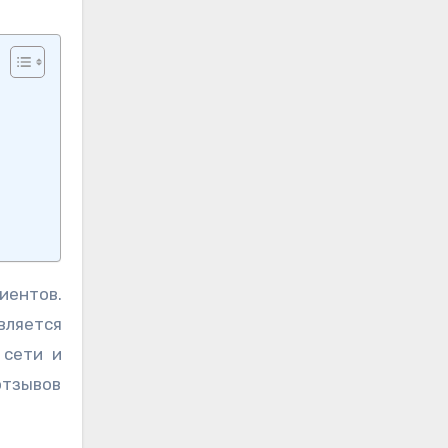
иентов.
вляется
 сети и
отзывов