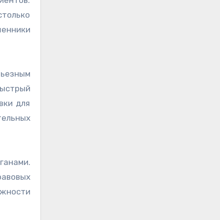
столько
шенники
ьезным
быстрый
вки для
тельных
ганами.
равовых
ожности