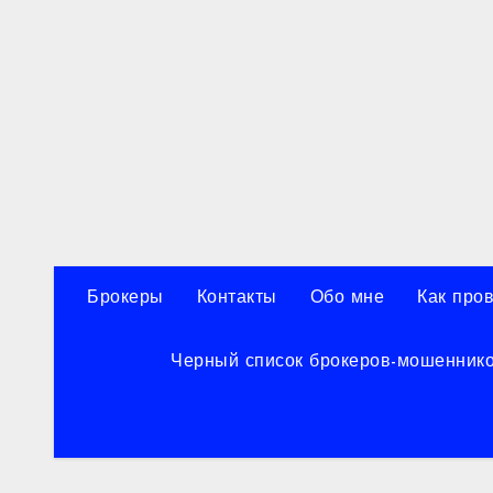
Перейти
к
содержанию
Брокеры
Контакты
Обо мне
Как про
Черный список брокеров-мошенник