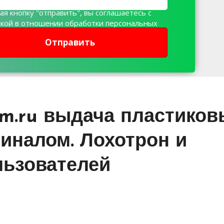
я кнопку "отправить", вы соглашаетесь с
икой в отношении обработки персональных
х
Отправить
com.ru выдача пластико
иналом. Лохотрон и
льзователей