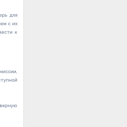
ерь для
ем с их
вести к
миссии,
ступной
оверную