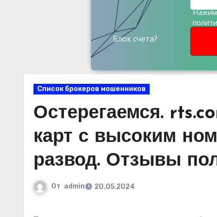
Нажима
полит
данны
Блок счета?
Список брокеров мошенников
Остерегаемся. rts.
карт с высоким ном
развод. Отзывы по
От
admin
20.05.2024