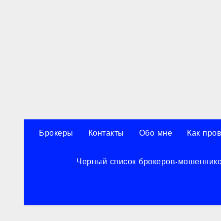
Перейти
к
содержанию
Брокеры
Контакты
Обо мне
Как про
Черный список брокеров-мошенник