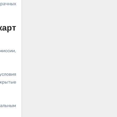
зрачных
карт
миссии,
условия
скрытые
нальным