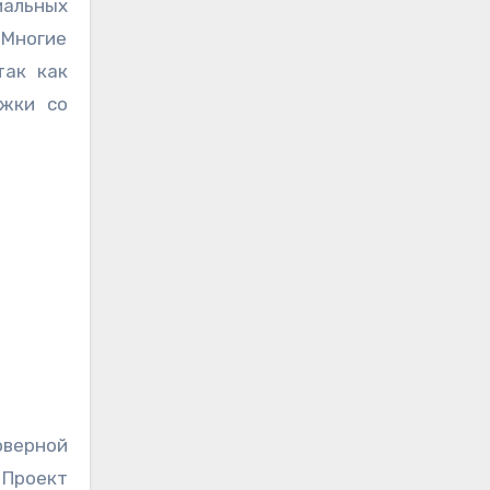
 Многие
так как
ржки со
оверной
 Проект