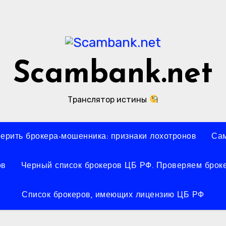
Scambank.net
Транслятор истины
верить брокера-мошенника: признаки лохотронов
Сам
ов
Черный список брокеров ЦБ РФ. Проверяем броке
Список брокеров, имеющих лицензию ЦБ РФ