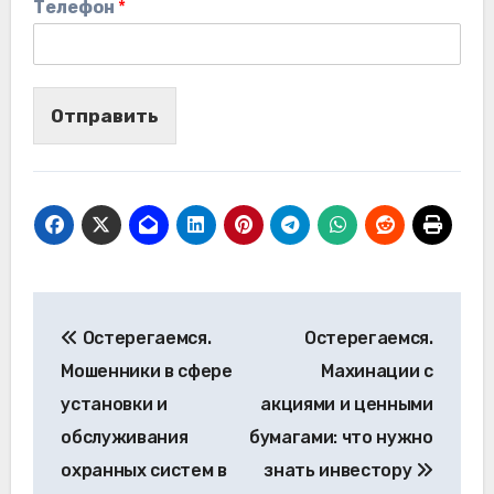
Телефон
*
Отправить
Навигация
Остерегаемся.
Остерегаемся.
по
Мошенники в сфере
Махинации с
записям
установки и
акциями и ценными
обслуживания
бумагами: что нужно
охранных систем в
знать инвестору