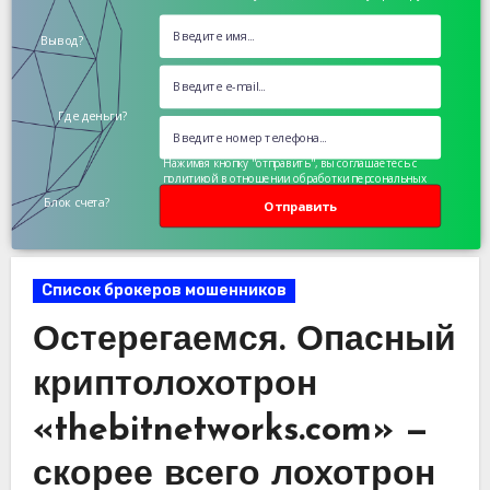
Вывод?
Где деньги?
Нажимая кнопку "отправить", вы соглашаетесь с
политикой в отношении обработки персональных
данных
Блок счета?
Отправить
Список брокеров мошенников
Остерегаемся. Опасный
криптолохотрон
«thebitnetworks.com» —
скорее всего лохотрон