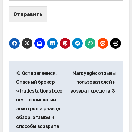
Отправить
Навигация
Остерегаемся.
Maroyagle: отзывы
по
Опасный брокер
пользователей и
записям
«tradestationsfx.co
возврат средств
m» — возможный
лохотрон и развод:
обзор, отзывы и
способы возврата