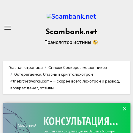
Перейти
к
содержанию
Scambank.net
Транслятор истины
Главная страница
Список брокеров мошенников
Остерегаемся. Опасный криптолохотрон
«thebitnetworks.com» — скорее всего лохотрон и развод,
возврат денег, отзывы
×
КОНСУЛЬТАЦИЯ...
Мошенник?
Бесплатная консультация по Вашему брокеру