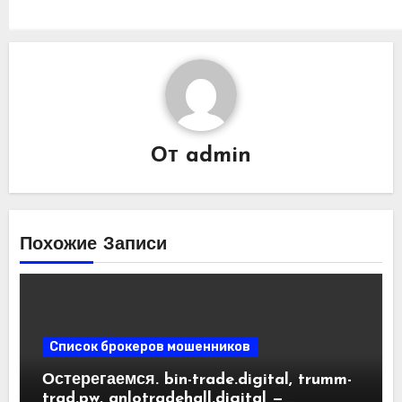
От
admin
Похожие Записи
Список брокеров мошенников
Остерегаемся. bin-trade.digital, trumm-
trad.pw, anlotradehall.digital —