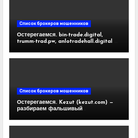
Список брокеров мошенников
Остерегаемся. bin-trade.digital,
trumm-trad.pw, anlotradehall.digital —
разоблачение фальшивых
криптобирж. Как вернуть деньги.
Отзывы пользователей
Список брокеров мошенников
Остерегаемся. Kezut (kezut.com) —
разбираем фальшивый
криптовалютный обменник. Как
вернуть деньги. Отзывы
пользователей