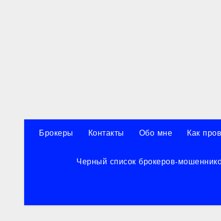
Перейти
к
содержанию
Брокеры
Контакты
Обо мне
Как про
Черный список брокеров-мошенник