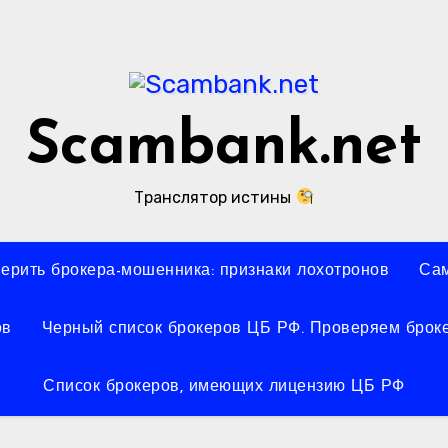
Scambank.net
Транслятор истины
верить брокера-мошенника: признаки лохотронов
Сам
ов
Черный список брокеров ЦБ РФ. Проверяем броке
Список брокеров, имеющих лицензию ЦБ РФ