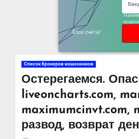
Нажима
полит
данны
Блок счета?
Список брокеров мошенников
Остерегаемся. Опа
liveoncharts.com, ma
maximumcinvt.com, m
развод, возврат де