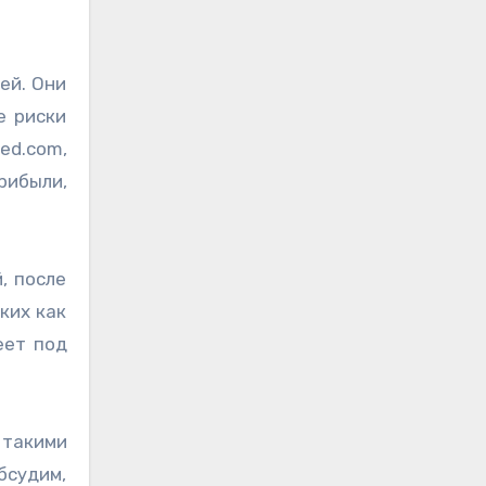
е риски
ed.com,
рибыли,
, после
ких как
еет под
такими
бсудим,