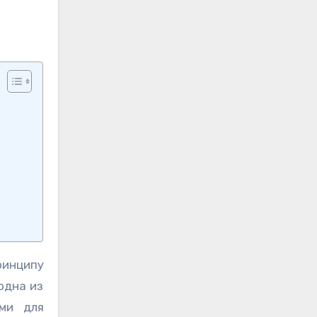
ринципу
одна из
ми для