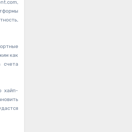
nt.com,
атформы
тность,
портные
ким как
а счета
о хайп-
ановить
удастся