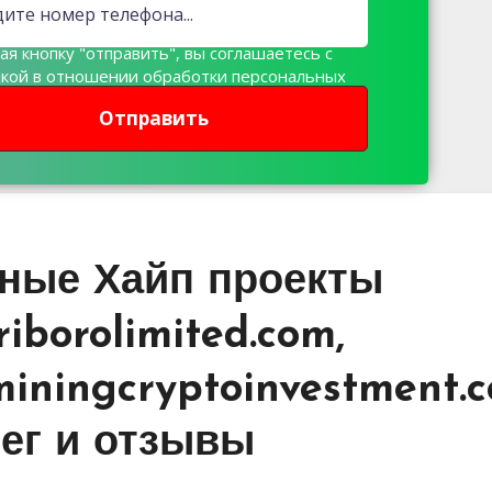
я кнопку "отправить", вы соглашаетесь с
икой в отношении обработки персональных
х
Отправить
сные Хайп проекты
riborolimited.com,
iningcryptoinvestment.c
нег и отзывы