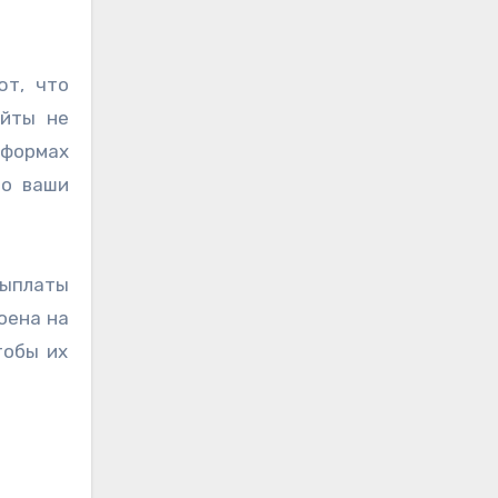
ют, что
айты не
тформах
то ваши
выплаты
оена на
тобы их