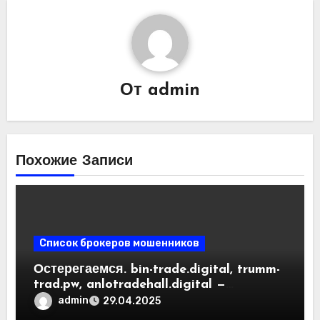
От
admin
Похожие Записи
Список брокеров мошенников
Остерегаемся. bin-trade.digital, trumm-
trad.pw, anlotradehall.digital —
разоблачение фальшивых
admin
29.04.2025
криптобирж. Как вернуть деньги.