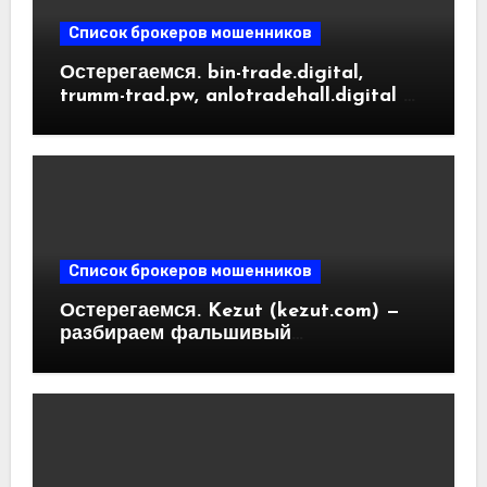
Список брокеров мошенников
Остерегаемся. bin-trade.digital,
trumm-trad.pw, anlotradehall.digital —
разоблачение фальшивых
криптобирж. Как вернуть деньги.
Отзывы пользователей
Список брокеров мошенников
Остерегаемся. Kezut (kezut.com) —
разбираем фальшивый
криптовалютный обменник. Как
вернуть деньги. Отзывы
пользователей