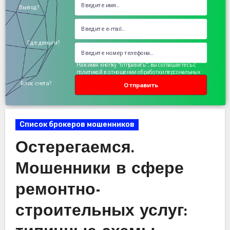
Вывод?
Где деньги?
Нажимая кнопку "отправить", вы соглашаетесь с
политикой в отношении обработки персональных
данных
Блок счета?
Отправить
Список брокеров мошенников
Остерегаемся.
Мошенники в сфере
ремонтно-
строительных услуг: