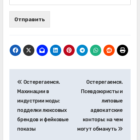
Отправить
Навигация
Остерегаемся.
Остерегаемся.
по
Махинации в
Псевдоюристы и
записям
индустрии моды:
липовые
подделки люксовых
адвокатские
брендов и фейковые
конторы: на чем
показы
могут обмануть