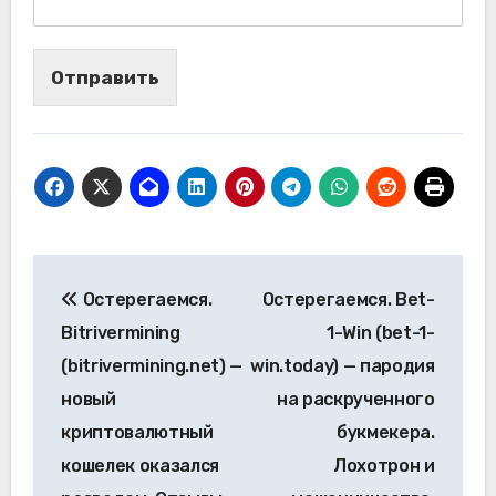
Отправить
Навигация
Остерегаемся.
Остерегаемся. Bet-
по
Bitrivermining
1-Win (bet-1-
записям
(bitrivermining.net) —
win.today) — пародия
новый
на раскрученного
криптовалютный
букмекера.
кошелек оказался
Лохотрон и