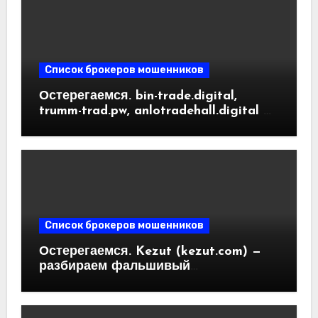
Список брокеров мошенников
Остерегаемся. bin-trade.digital,
trumm-trad.pw, anlotradehall.digital —
разоблачение фальшивых
криптобирж. Как вернуть деньги.
Отзывы пользователей
Список брокеров мошенников
Остерегаемся. Kezut (kezut.com) —
разбираем фальшивый
криптовалютный обменник. Как
вернуть деньги. Отзывы
пользователей