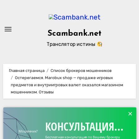
Перейти
к
содержанию
Scambank.net
Транслятор истины
Главная страница
Список брокеров мошенников
Остерегаемся. Marobux shop — продаже игровых
предметов и внутриигровых валют оказался магазином
мошенником. Отзывы
×
КОНСУЛЬТАЦИЯ...
Мошенник?
Бесплатная консультация по Вашему брокеру