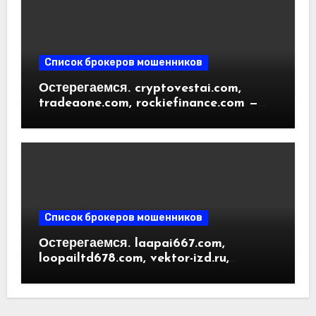
Список брокеров мошенников
Остерегаемся. cryptovestai.com,
tradeaone.com, rockiefinance.com —
обзор новых платформ для
трейдинга. Отзывы пользователей
Список брокеров мошенников
Остерегаемся. laapai667.com,
loopailtd678.com, vektor-izd.ru,
arbitrader24.com — фальшивки под
видом инвест проектов. Отзывы
пользователей