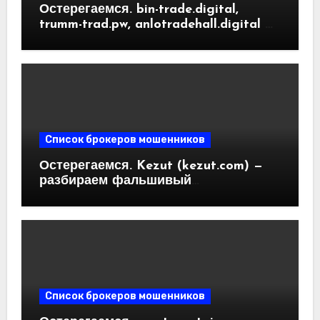
Остерегаемся. bin-trade.digital,
trumm-trad.pw, anlotradehall.digital —
разоблачение фальшивых
криптобирж. Как вернуть деньги.
Отзывы пользователей
Список брокеров мошенников
Остерегаемся. Kezut (kezut.com) —
разбираем фальшивый
криптовалютный обменник. Как
вернуть деньги. Отзывы
пользователей
Список брокеров мошенников