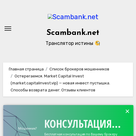
Перейти
к
содержанию
Scambank.net
Транслятор истины
Главная страница
Список брокеров мошенников
Остерегаемся. Market Capital Invest
(market.capitalinvest.vip) — новая инвест пустышка.
Способы возврата денег. Отзывы клиентов
×
КОНСУЛЬТАЦИЯ...
Мошенник?
Бесплатная консультация по Вашему брокеру