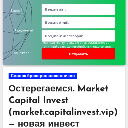
Вывод?
Где деньги?
Нажимая кнопку "отправить", вы соглашаетесь с
политикой в отношении обработки персональных
данных
Блок счета?
Отправить
Список брокеров мошенников
Остерегаемся. Market
Capital Invest
(market.capitalinvest.vip)
— новая инвест