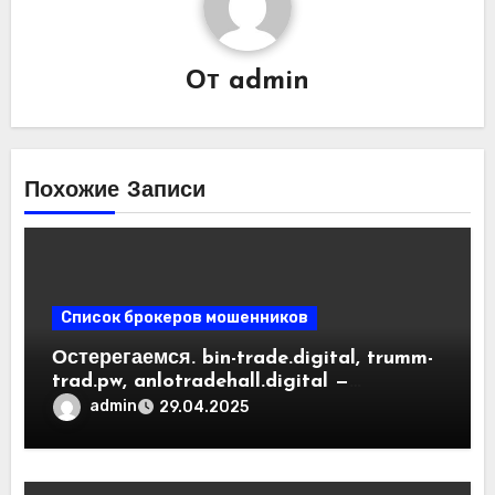
От
admin
Похожие Записи
Список брокеров мошенников
Остерегаемся. bin-trade.digital, trumm-
trad.pw, anlotradehall.digital —
разоблачение фальшивых
admin
29.04.2025
криптобирж. Как вернуть деньги.
Отзывы пользователей