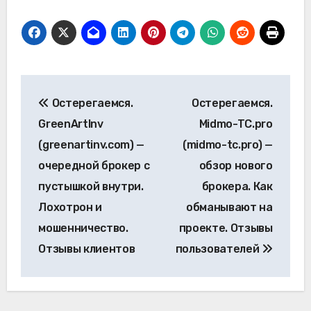
Навигация
Остерегаемся.
Остерегаемся.
по
GreenArtInv
Midmo-TC.pro
записям
(greenartinv.com) —
(midmo-tc.pro) —
очередной брокер с
обзор нового
пустышкой внутри.
брокера. Как
Лохотрон и
обманывают на
мошенничество.
проекте. Отзывы
Отзывы клиентов
пользователей