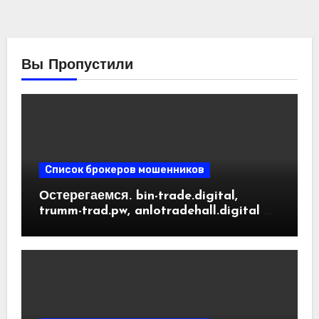
Вы Пропустили
Список брокеров мошенников
Остерегаемся. bin-trade.digital,
trumm-trad.pw, anlotradehall.digital —
разоблачение фальшивых
криптобирж. Как вернуть деньги.
Отзывы пользователей