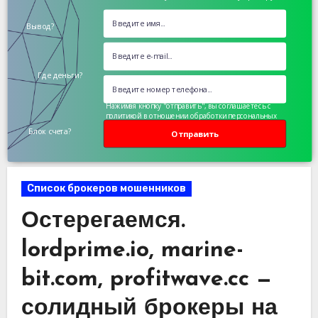
Вывод?
Где деньги?
Нажимая кнопку "отправить", вы соглашаетесь с
политикой в отношении обработки персональных
данных
Блок счета?
Отправить
Список брокеров мошенников
Остерегаемся.
lordprime.io, marine-
bit.com, profitwave.cc —
солидный брокеры на