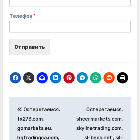
Телефон
*
Отправить
Навигация
Остерегаемся.
Остерегаемся.
по
fx273.com,
sheermarkets.com,
записям
gomarkets.eu,
skylinetrading.com,
hgtradingca.com,
sl-beco.net , sil-