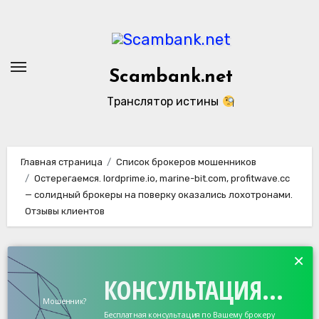
Перейти
к
содержанию
Scambank.net
Транслятор истины
Главная страница
Список брокеров мошенников
Остерегаемся. lordprime.io, marine-bit.com, profitwave.cc
— солидный брокеры на поверку оказались лохотронами.
Отзывы клиентов
×
КОНСУЛЬТАЦИЯ...
Мошенник?
Бесплатная консультация по Вашему брокеру