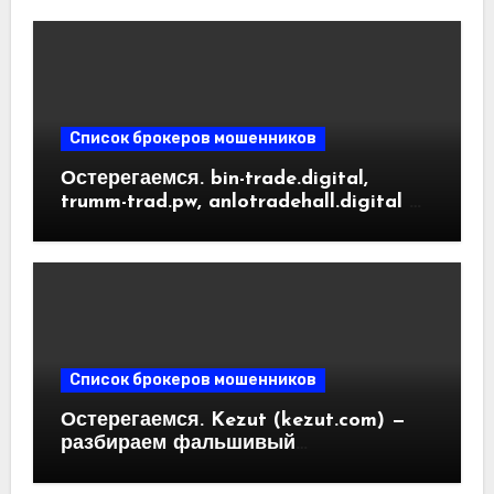
Список брокеров мошенников
Остерегаемся. bin-trade.digital,
trumm-trad.pw, anlotradehall.digital —
разоблачение фальшивых
криптобирж. Как вернуть деньги.
Отзывы пользователей
Список брокеров мошенников
Остерегаемся. Kezut (kezut.com) —
разбираем фальшивый
криптовалютный обменник. Как
вернуть деньги. Отзывы