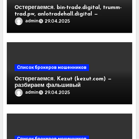
Остерегаемся. bin-trade.digital, trumm-
trad.pw, anlotradehall.digital —
разоблачение фальшивых
admin
29.04.2025
криптобирж. Как вернуть деньги.
Отзывы пользователей
Список брокеров мошенников
Остерегаемся. Kezut (kezut.com) —
разбираем фальшивый
криптовалютный обменник. Как
admin
29.04.2025
вернуть деньги. Отзывы
пользователей
Список брокеров мошенников