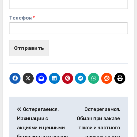
Телефон
*
Отправить
Навигация
Остерегаемся.
Остерегаемся.
по
Махинации с
Обман при заказе
записям
акциями и ценными
такси и частного
бумагами: что нужно
извоза: на что