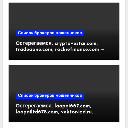
пользователей
Список брокеров мошенников
Остерегаемся. cryptovestai.com,
tradeaone.com, rockiefinance.com —
обзор новых платформ для
трейдинга. Отзывы пользователей
Список брокеров мошенников
Остерегаемся. laapai667.com,
loopailtd678.com, vektor-izd.ru,
arbitrader24.com — фальшивки под
видом инвест проектов. Отзывы