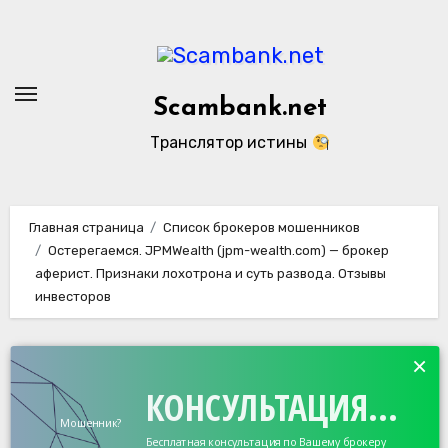
Перейти
к
содержанию
Scambank.net
Транслятор истины
Главная страница
Список брокеров мошенников
Остерегаемся. JPMWealth (jpm-wealth.com) — брокер
аферист. Признаки лохотрона и суть развода. Отзывы
инвесторов
×
КОНСУЛЬТАЦИЯ...
Мошенник?
Бесплатная консультация по Вашему брокеру