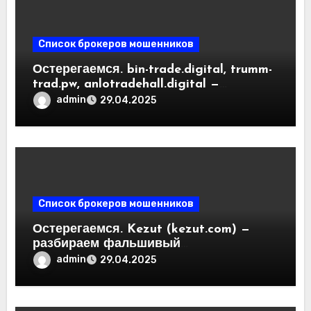
Список брокеров мошенников
Остерегаемся. bin-trade.digital, trumm-
trad.pw, anlotradehall.digital —
разоблачение фальшивых
admin
29.04.2025
криптобирж. Как вернуть деньги.
Отзывы пользователей
Список брокеров мошенников
Остерегаемся. Kezut (kezut.com) —
разбираем фальшивый
криптовалютный обменник. Как
admin
29.04.2025
вернуть деньги. Отзывы
пользователей