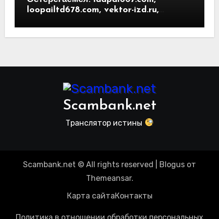
loopailtd678.com, vektor-izd.ru,
arbitrader24.com — фальшивки под
видом инвест проектов. Отзывы
пользователей
Scambank.net
Транслятор истины
Scambank.net © All rights reserved
|
Blogus
от
Themeansar
.
Карта сайта
Контакты
Политика в отношении обработки персональных