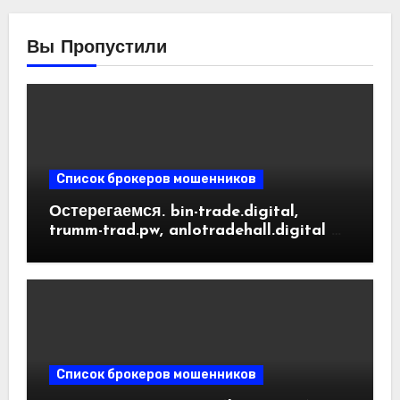
Вы Пропустили
Список брокеров мошенников
Остерегаемся. bin-trade.digital,
trumm-trad.pw, anlotradehall.digital —
разоблачение фальшивых
криптобирж. Как вернуть деньги.
Отзывы пользователей
Список брокеров мошенников