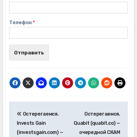
Телефон
*
Отправить
Навигация
Остерегаемся.
Остерегаемся.
по
Invests Gain
Quabit (quabit.co) —
записям
(investsgain.com) —
очередной СКАМ