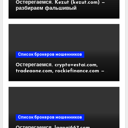
Остерегаемся. Kezut (kezut.com) —
разбираем фальшивый
криптовалютный обменник. Как
вернуть деньги. Отзывы
пользователей
Список брокеров мошенников
Остерегаемся. cryptovestai.com,
tradeaone.com, rockiefinance.com —
обзор новых платформ для
трейдинга. Отзывы пользователей
Список брокеров мошенников
Остерегаемся. laapai667.com,