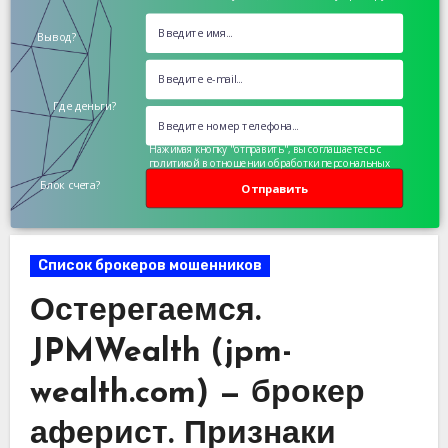
Вывод?
Где деньги?
Нажимая кнопку "отправить", вы соглашаетесь с
политикой в отношении обработки персональных
данных
Блок счета?
Отправить
Список брокеров мошенников
Остерегаемся.
JPMWealth (jpm-
wealth.com) — брокер
аферист. Признаки