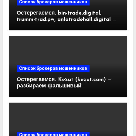
Список брокеров мошенников
Остерегаемся. bin-trade.digital,
trumm-trad.pw, anlotradehall.digital —
разоблачение фальшивых
криптобирж. Как вернуть деньги.
Отзывы пользователей
Список брокеров мошенников
Остерегаемся. Kezut (kezut.com) —
разбираем фальшивый
криптовалютный обменник. Как
вернуть деньги. Отзывы
пользователей
Список брокеров мошенников