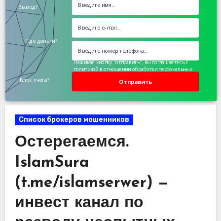
Вывод?
Где деньги?
Нажимая кнопку "отправить", вы соглашаетесь с
политикой в отношении обработки персональных
данных
Блок счета?
Отправить
Список брокеров мошенников
Остерегаемся.
IslamSura
(t.me/islamserwer) —
инвест канал по