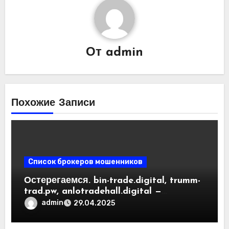
От
admin
Похожие Записи
Список брокеров мошенников
Остерегаемся. bin-trade.digital, trumm-
trad.pw, anlotradehall.digital —
разоблачение фальшивых
admin
29.04.2025
криптобирж. Как вернуть деньги.
Отзывы пользователей