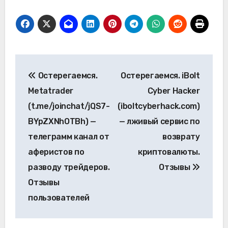
Навигация
Остерегаемся.
Остерегаемся. iBolt
по
Metatrader
Cyber Hacker
записям
(t.me/joinchat/jQS7-
(iboltcyberhack.com)
BYpZXNhOTBh) —
— лживый сервис по
телеграмм канал от
возврату
аферистов по
криптовалюты.
разводу трейдеров.
Отзывы
Отзывы
пользователей