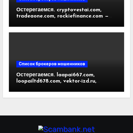
Остерегаемся. cryptovestai.com,
tradeaone.com, rockiefinance.com —
обзор новых платформ для
трейдинга. Отзывы пользователей
Список брокеров мошенников
Остерегаемся. laapai667.com,
loopailtd678.com, vektor-izd.ru,
arbitrader24.com — фальшивки под
видом инвест проектов. Отзывы
пользователей