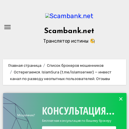
Перейти
к
содержанию
Scambank.net
Транслятор истины
Главная страница
Список брокеров мошенников
Остерегаемся. IslamSura (t.me/islamserwer) — инвест
канал по разводу неопытных пользователей. Отзывы
×
КОНСУЛЬТАЦИЯ...
Мошенник?
Бесплатная консультация по Вашему брокеру