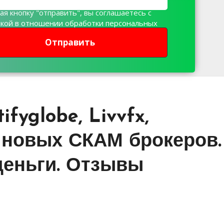
я кнопку "отправить", вы соглашаетесь с
икой в отношении обработки персональных
х
Отправить
ifyglobe, Livvfx,
р новых СКАМ брокеров.
деньги. Отзывы