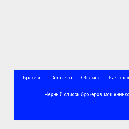
Перейти
к
содержанию
Брокеры
Контакты
Обо мне
Как про
Черный список брокеров-мошенник