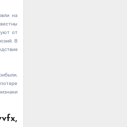
звестны
буют от
юзий. В
едствия
рибыли,
 потере
признаки
vfx,