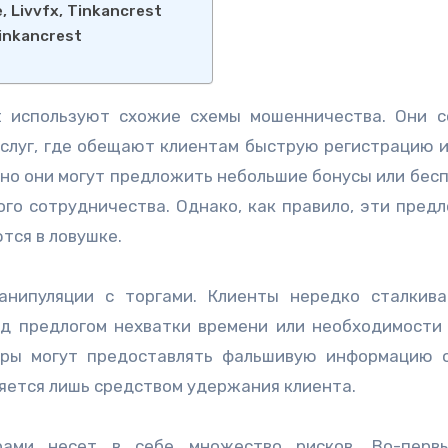
 Livvfx, Tinkancrest
Tinkancrest
rest используют схожие схемы мошенничества. Они 
услуг, где обещают клиентам быструю регистрацию и
ьно они могут предложить небольшие бонусы или бес
ого сотрудничества. Однако, как правило, эти пред
тся в ловушке.
анипуляции с торгами. Клиенты нередко сталкив
д предлогом нехватки времени или необходимости
еры могут предоставлять фальшивую информацию 
ляется лишь средством удержания клиента.
рами несет в себе множество рисков. Во-первы