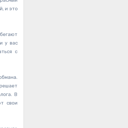
, и это
збегают
и у вас
аться с
обмана.
 решает
лога. В
ют свои