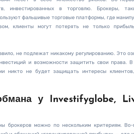
тв, инвестированных в торговлю. Брокеры, так
 используют фальшивые торговые платформы, где манип
зом, клиенты могут потерять не только прибыл
авило, не подлежат никакому регулированию. Это оз
нвестиций и возможности защитить свои права. В
ями никто не будет защищать интересы клиентов
мана у Investifyglobe, Liv
ны брокеров можно по нескольким критериям. Во-
ий и обещаний «гарантированной прибыли» — это 