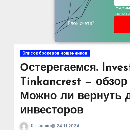
Нажима
полит
данны
Блок счета?
Список брокеров мошенников
Остерегаемся. Invest
Tinkancrest — обзо
Можно ли вернуть 
инвесторов
От
admin
24.11.2024