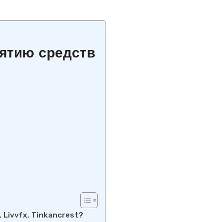
ятию средств
 Livvfx, Tinkancrest?