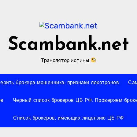
Scambank.net
Транслятор истины
верить брокера-мошенника: признаки лохотронов
Сам
ов
Черный список брокеров ЦБ РФ. Проверяем броке
Список брокеров, имеющих лицензию ЦБ РФ