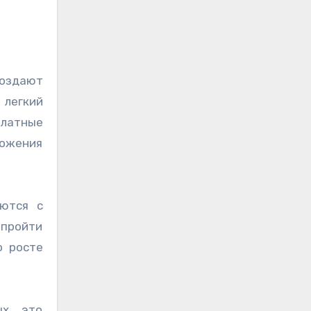
создают
 легкий
платные
ложения
аются с
 пройти
о росте
х, это