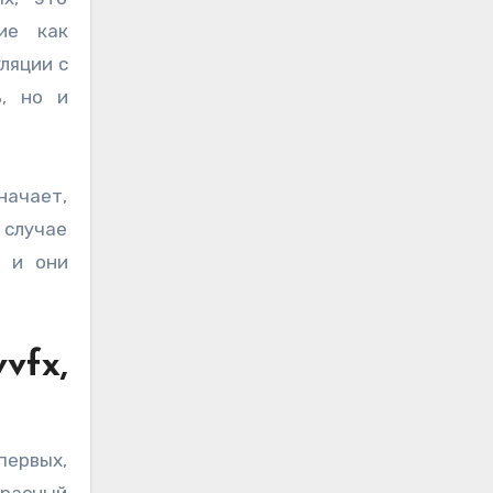
ие как
уляции с
ь, но и
начает,
 случае
, и они
vfx,
первых,
красный