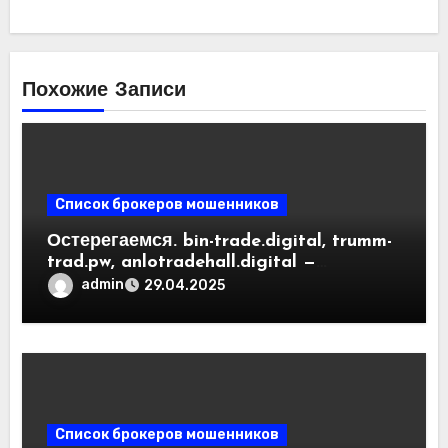
Похожие Записи
Список брокеров мошенников
Остерегаемся. bin-trade.digital, trumm-
trad.pw, anlotradehall.digital —
разоблачение фальшивых
admin
29.04.2025
криптобирж. Как вернуть деньги.
Отзывы пользователей
Список брокеров мошенников