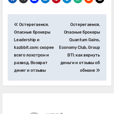
Навигация
Остерегаемся.
Остерегаемся.
по
Опасные брокеры
Опасные брокеры
записям
Leadership и
Quantum Gains,
kazbbit.com: скорее
Economy Club, Group
всего лохотрон и
BTI: как вернуть
развод. Возврат
деньги и отзывы об
денег и отзывы
обмане