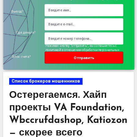
Вывод?
Где деньги?
Нажимая кнопку "отправить", вы соглашаетесь с
политикой в отношении обработки персональных
данных
Блок счета?
Отправить
Список брокеров мошенников
Остерегаемся. Хайп
проекты VA Foundation,
Wbccrufdashop, Katiozon
— скорее всего