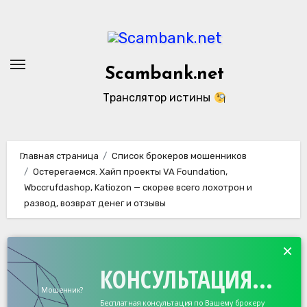
Перейти
к
содержанию
Scambank.net
Транслятор истины
Главная страница
Список брокеров мошенников
Остерегаемся. Хайп проекты VA Foundation,
Wbccrufdashop, Katiozon — скорее всего лохотрон и
развод, возврат денег и отзывы
×
КОНСУЛЬТАЦИЯ...
Мошенник?
Бесплатная консультация по Вашему брокеру