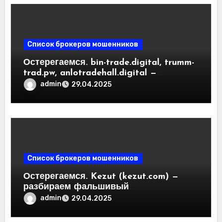
Список брокеров мошенников
Остерегаемся. bin-trade.digital, trumm-
trad.pw, anlotradehall.digital —
разоблачение фальшивых
admin
29.04.2025
криптобирж. Как вернуть деньги.
Отзывы пользователей
Список брокеров мошенников
Остерегаемся. Kezut (kezut.com) —
разбираем фальшивый
криптовалютный обменник. Как
admin
29.04.2025
вернуть деньги. Отзывы
пользователей