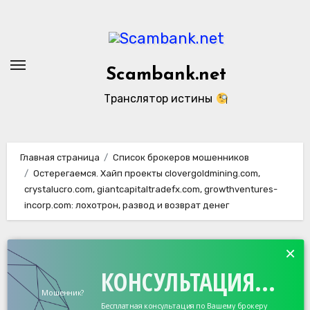
Перейти
к
содержанию
Scambank.net
Транслятор истины
Главная страница
Список брокеров мошенников
Остерегаемся. Хайп проекты clovergoldmining.com,
crystalucro.com, giantcapitaltradefx.com, growthventures-
incorp.com: лохотрон, развод и возврат денег
×
КОНСУЛЬТАЦИЯ...
Мошенник?
Бесплатная консультация по Вашему брокеру