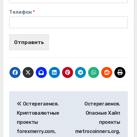
Телефон
*
Отправить
Навигация
Остерегаемся.
Остерегаемся.
по
Криптовалютные
Опасные Хайп
записям
проекты
проекты
forexmerry.com,
metrocoinners.org,