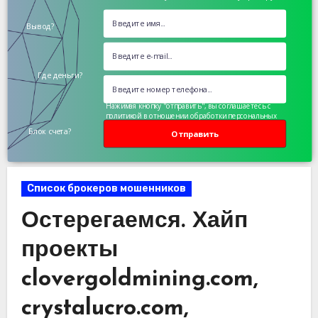
Вывод?
Где деньги?
Нажимая кнопку "отправить", вы соглашаетесь с
политикой в отношении обработки персональных
данных
Блок счета?
Отправить
Список брокеров мошенников
Остерегаемся. Хайп
проекты
clovergoldmining.com,
crystalucro.com,