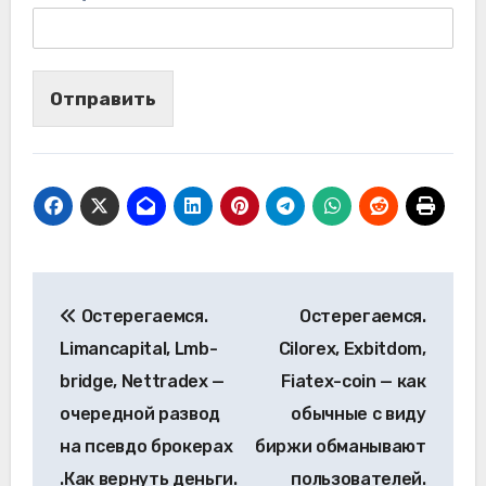
Отправить
Навигация
Остерегаемся.
Остерегаемся.
по
Limancapital, Lmb-
Cilorex, Exbitdom,
записям
bridge, Nettradex —
Fiatex-coin — как
очередной развод
обычные с виду
на псевдо брокерах
биржи обманывают
.Как вернуть деньги.
пользователей.