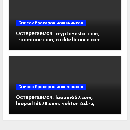
Список брокеров мошенников
Остерегаемся. cryptovestai.com,
tradeaone.com, rockiefinance.com —
обзор новых платформ для
трейдинга. Отзывы пользователей
Список брокеров мошенников
Остерегаемся. laapai667.com,
loopailtd678.com, vektor-izd.ru,
arbitrader24.com — фальшивки под
видом инвест проектов. Отзывы
пользователей