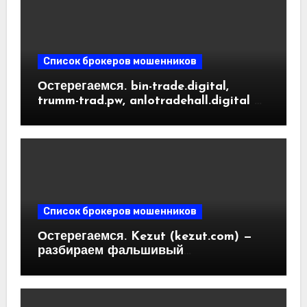
Список брокеров мошенников
Остерегаемся. bin-trade.digital,
trumm-trad.pw, anlotradehall.digital —
разоблачение фальшивых
криптобирж. Как вернуть деньги.
Отзывы пользователей
Список брокеров мошенников
Остерегаемся. Kezut (kezut.com) —
разбираем фальшивый
криптовалютный обменник. Как
вернуть деньги. Отзывы
пользователей