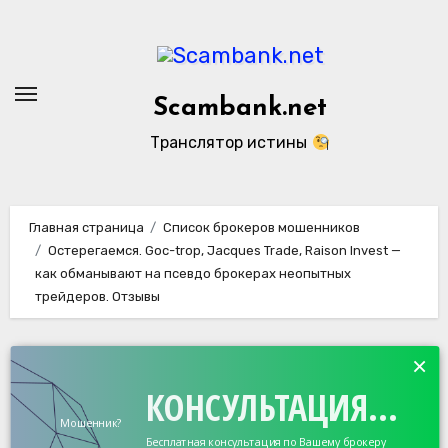
Перейти
к
содержанию
Scambank.net
Транслятор истины
Главная страница
Список брокеров мошенников
Остерегаемся. Goc-trop, Jacques Trade, Raison Invest —
как обманывают на псевдо брокерах неопытных
трейдеров. Отзывы
×
КОНСУЛЬТАЦИЯ...
Мошенник?
Бесплатная консультация по Вашему брокеру