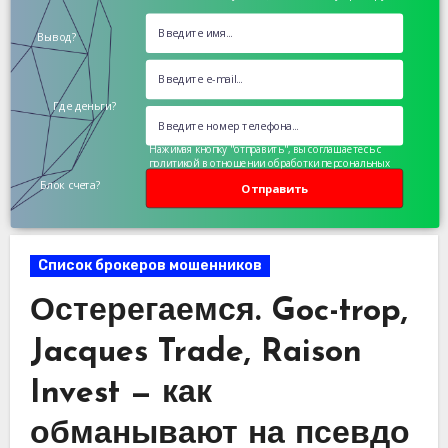
Вывод?
Где деньги?
Нажимая кнопку "отправить", вы соглашаетесь с
политикой в отношении обработки персональных
данных
Блок счета?
Отправить
Список брокеров мошенников
Остерегаемся. Goc-trop,
Jacques Trade, Raison
Invest — как
обманывают на псевдо