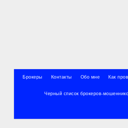
Перейти
к
содержанию
Брокеры
Контакты
Обо мне
Как про
Черный список брокеров-мошенник