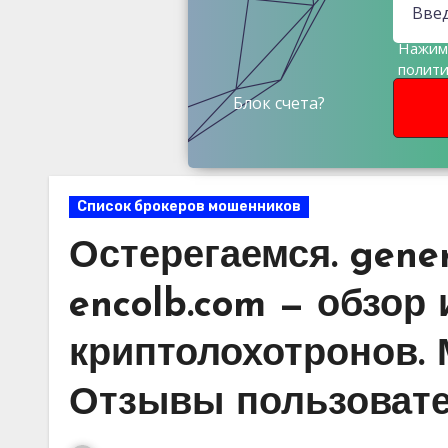
Нажима
полит
данны
Блок счета?
Список брокеров мошенников
Остерегаемся. gener
encolb.com — обзор
криптолохотронов. 
Отзывы пользоват