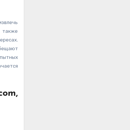
м также
ересах.
обещают
опытных
ючается
com,