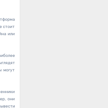
атформа
е стоит
йна или
аиболее
ыглядят
ы могут
шенники
ер, они
вывести