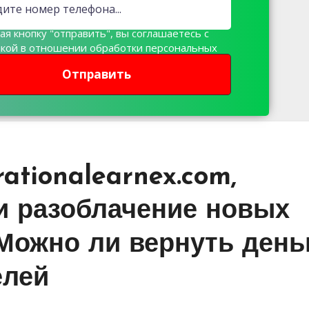
я кнопку "отправить", вы соглашаетесь с
икой в отношении обработки персональных
х
Отправить
ationalearnex.com,
 и разоблачение новых
Можно ли вернуть деньг
елей