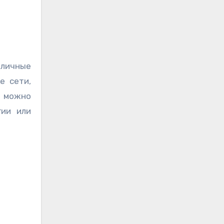
зличные
е сети,
х можно
гии или