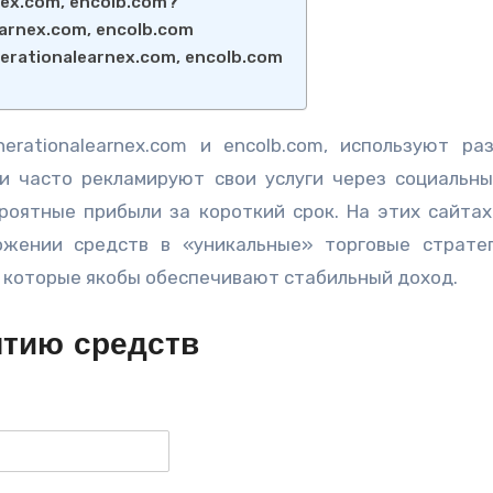
ex.com, encolb.com?
arnex.com, encolb.com
rationalearnex.com, encolb.com
rationalearnex.com и encolb.com, используют ра
и часто рекламируют свои услуги через социальны
оятные прибыли за короткий срок. На этих сайта
ожении средств в «уникальные» торговые страте
которые якобы обеспечивают стабильный доход.
ятию средств