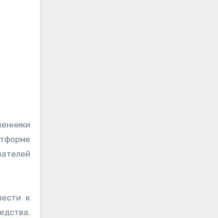
шенники
атформе
вателей
вести к
едства.