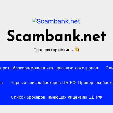
Scambank.net
Транслятор истины
верить брокера-мошенника: признаки лохотронов
Сам
ов
Черный список брокеров ЦБ РФ. Проверяем броке
Список брокеров, имеющих лицензию ЦБ РФ