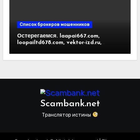
Список брокеров мошенников
Остерегаемся. laapai667.com,
loopailtd678.com, vektor-izd.ru,
arbitrader24.com — фальшивки под
видом инвест проектов. Отзывы
пользователей
Scambank.net
Транслятор истины