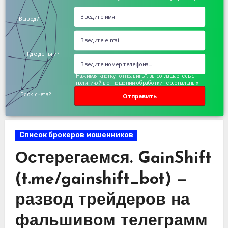
Вывод?
Где деньги?
Нажимая кнопку "отправить", вы соглашаетесь с
политикой в отношении обработки персональных
данных
Блок счета?
Отправить
Список брокеров мошенников
Остерегаемся. GainShift
(t.me/gainshift_bot) —
развод трейдеров на
фальшивом телеграмм