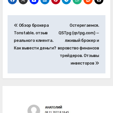
Навигация
Обзор брокера
Остерегаемся.
по
Tonstable, отзыв
QSTpg (qstpg.com) —
записям
реального клиента.
лживый брокер и
Как вывести деньги?
воровство финансов
трейдеров. Отзывы
инвесторов