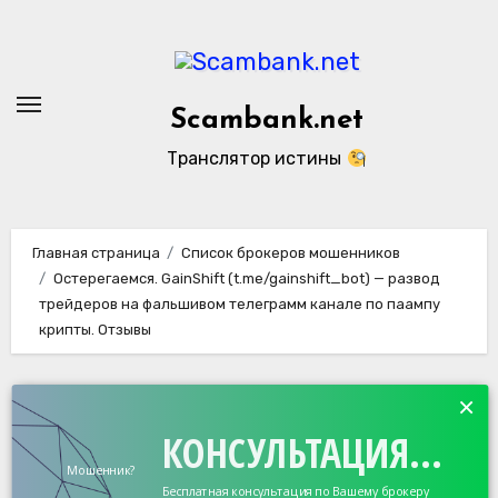
Перейти
к
содержанию
Scambank.net
Транслятор истины
Главная страница
Список брокеров мошенников
Остерегаемся. GainShift (t.me/gainshift_bot) — развод
трейдеров на фальшивом телеграмм канале по паампу
крипты. Отзывы
×
КОНСУЛЬТАЦИЯ...
Мошенник?
Бесплатная консультация по Вашему брокеру