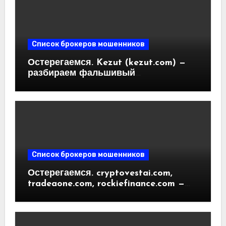
Список брокеров мошенников
Остерегаемся. Kezut (kezut.com) —
разбираем фальшивый
криптовалютный обменник. Как
вернуть деньги. Отзывы
пользователей
Список брокеров мошенников
Остерегаемся. cryptovestai.com,
tradeaone.com, rockiefinance.com —
обзор новых платформ для
трейдинга. Отзывы пользователей