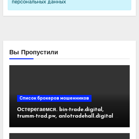
персональных данных
Вы Пропустили
Список брокеров мошенников
Остерегаемся. bin-trade.digital,
trumm-trad.pw, anlotradehall.digital —
разоблачение фальшивых
криптобирж. Как вернуть деньги.
Отзывы пользователей