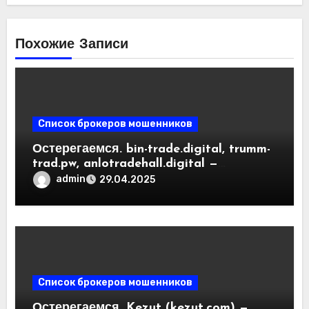
Похожие Записи
Список брокеров мошенников
Остерегаемся. bin-trade.digital, trumm-
trad.pw, anlotradehall.digital —
разоблачение фальшивых
admin
29.04.2025
криптобирж. Как вернуть деньги.
Отзывы пользователей
Список брокеров мошенников
Остерегаемся. Kezut (kezut.com) —