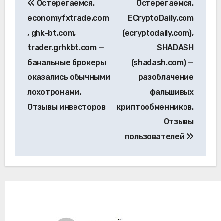
Остерегаемся.
Остерегаемся.
по
economyfxtrade.com
ECryptoDaily.com
записям
, ghk-bt.com,
(ecryptodaily.com),
trader.grhkbt.com —
SHADASH
банальные брокеры
(shadash.com) —
оказались обычными
разоблачение
лохотронами.
фальшивых
Отзывы инвесторов
криптообменников.
Отзывы
пользователей