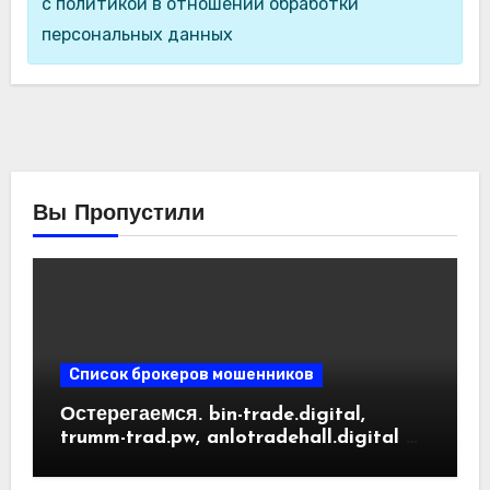
с политикой в отношении обработки
персональных данных
Вы Пропустили
Список брокеров мошенников
Остерегаемся. bin-trade.digital,
trumm-trad.pw, anlotradehall.digital —
разоблачение фальшивых
криптобирж. Как вернуть деньги.