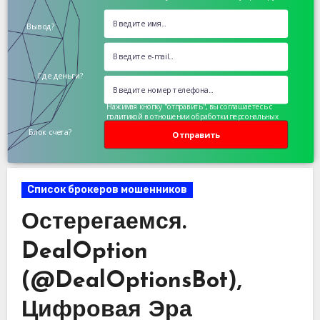
Вывод?
Где деньги?
Нажимая кнопку "отправить", вы соглашаетесь с
политикой в отношении обработки персональных
данных
Блок счета?
Отправить
Список брокеров мошенников
Остерегаемся.
DealOption
(@DealOptionsBot),
Цифровая Эра