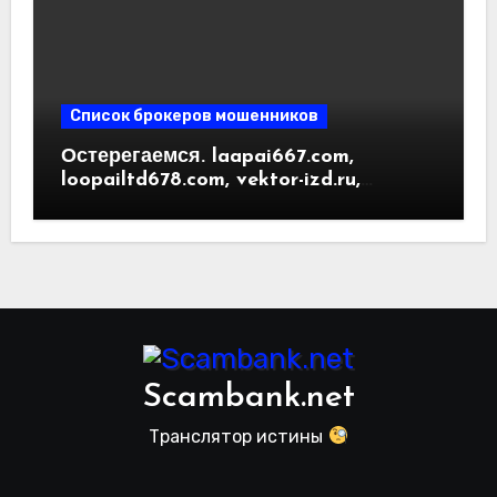
Список брокеров мошенников
Остерегаемся. laapai667.com,
loopailtd678.com, vektor-izd.ru,
arbitrader24.com — фальшивки под
видом инвест проектов. Отзывы
пользователей
Scambank.net
Транслятор истины