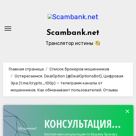
Перейти
к
содержанию
Scambank.net
Транслятор истины
Главная страница
Список брокеров мошенников
Остерегаемся. DealOption (@DealOptionsBot), Цифровая
Эра (t.me/crypto_t00p) — телеграмм каналы от
мошенников. Как обманывают пользователей. Отзывы
×
КОНСУЛЬТАЦИЯ...
Мошенник?
Бесплатная консультация по Вашему брокеру