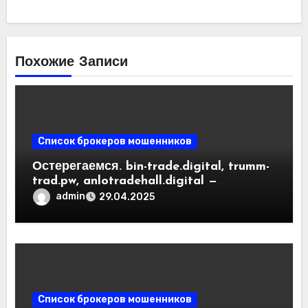
Похожие Записи
Список брокеров мошенников
Остерегаемся. bin-trade.digital, trumm-
trad.pw, anlotradehall.digital —
разоблачение фальшивых
admin
29.04.2025
криптобирж. Как вернуть деньги.
Отзывы пользователей
Список брокеров мошенников