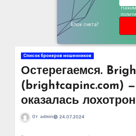
Нажима
полит
данны
Блок счета?
Список брокеров мошенников
Остерегаемся. Brigh
(brightcapinc.com)
оказалась лохотро
От
admin
24.07.2024