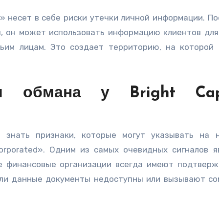
l» несет в себе риски утечки личной информации. По
я, он может использовать информацию клиентов для
ьим лицам. Это создает территорию, на которой
и обмана у Bright Capi
 знать признаки, которые могут указывать на 
corporated». Одним из самых очевидных сигналов я
ые финансовые организации всегда имеют подтвер
сли данные документы недоступны или вызывают со