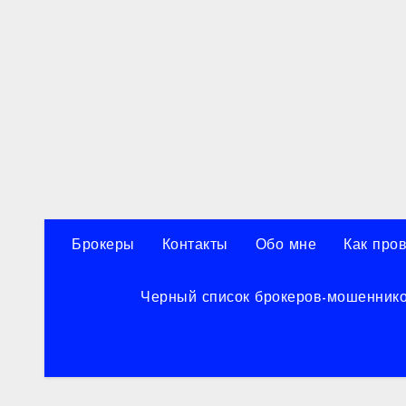
Перейти
к
содержанию
Брокеры
Контакты
Обо мне
Как про
Черный список брокеров-мошенник