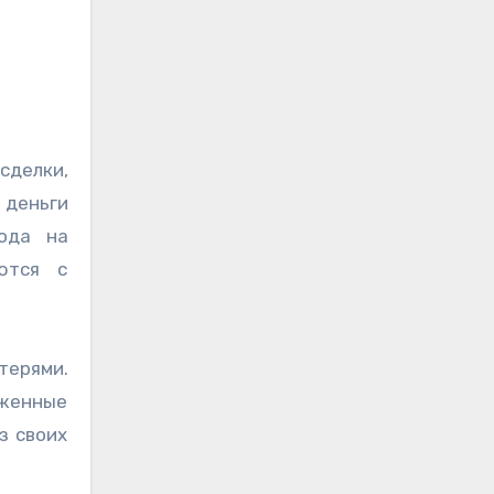
сделки,
 деньги
хода на
ются с
терями.
оженные
з своих