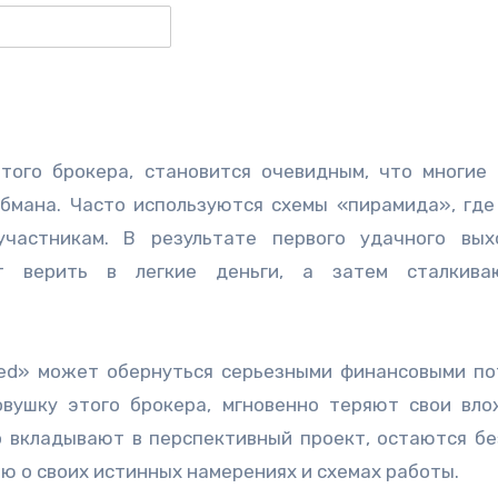
того брокера, становится очевидным, что многие 
бмана. Часто используются схемы «пирамида», где
частникам. В результате первого удачного вы
т верить в легкие деньги, а затем сталкива
rated» может обернуться серьезными финансовыми по
овушку этого брокера, мгновенно теряют свои вл
о вкладывают в перспективный проект, остаются бе
ю о своих истинных намерениях и схемах работы.