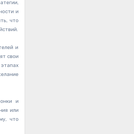
атегии,
ности и
ть, что
йствий.
телей и
ят свои
 этапах
желание
вонки и
ния или
му, что