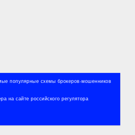
ые популярные схемы брокеров-мошенников
ра на сайте российского регулятора