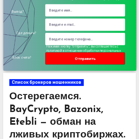
Вывод?
Где деньги?
Нажимая кнопку "отправить", вы соглашаетесь с
политикой в отношении обработки персональных
данных
Блок счета?
Отправить
Список брокеров мошенников
Остерегаемся.
BayCrypto, Bazonix,
Etebli — обман на
лживых криптобиржах.