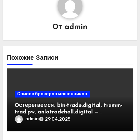
От
admin
Похожие Записи
Список брокеров мошенников
Остерегаемся. bin-trade.digital, trumm-
trad.pw, anlotradehall.digital —
разоблачение фальшивых
admin
29.04.2025
криптобирж. Как вернуть деньги.
Отзывы пользователей