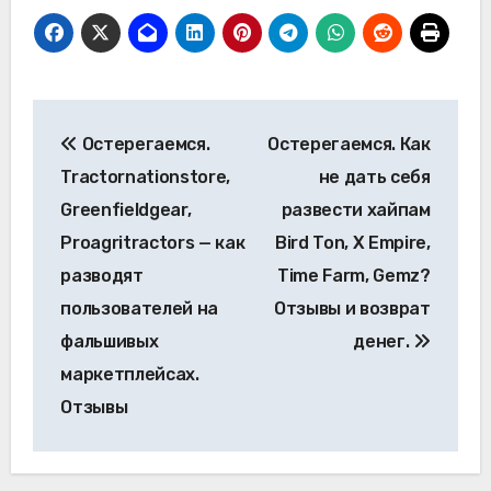
Навигация
Остерегаемся.
Остерегаемся. Как
по
Tractornationstore,
не дать себя
записям
Greenfieldgear,
развести хайпам
Proagritractors — как
Bird Ton, X Empire,
разводят
Time Farm, Gemz?
пользователей на
Отзывы и возврат
фальшивых
денег.
маркетплейсах.
Отзывы