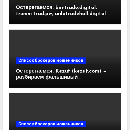
Остерегаемся. bin-trade.digital,
trumm-trad.pw, anlotradehall.digital —
разоблачение фальшивых
криптобирж. Как вернуть деньги.
Отзывы пользователей
Список брокеров мошенников
Остерегаемся. Kezut (kezut.com) —
разбираем фальшивый
криптовалютный обменник. Как
вернуть деньги. Отзывы
пользователей
Список брокеров мошенников