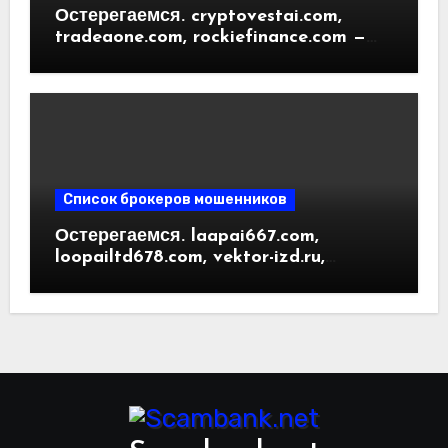
Остерегаемся. cryptovestai.com,
tradeaone.com, rockiefinance.com —
обзор новых платформ для
трейдинга. Отзывы пользователей
Список брокеров мошенников
Остерегаемся. laapai667.com,
loopailtd678.com, vektor-izd.ru,
arbitrader24.com — фальшивки под
видом инвест проектов. Отзывы
пользователей