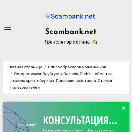
Перейти
к
содержанию
Scambank.net
Транслятор истины
Главная страница
Список брокеров мошенников
Остерегаемся. BayCrypto, Bazonix, Etebli — обман на
лживых криптобиржах. Признаки лохотрона. Отзывы
пользователей
×
КОНСУЛЬТАЦИЯ...
Мошенник?
Бесплатная консультация по Вашему брокеру