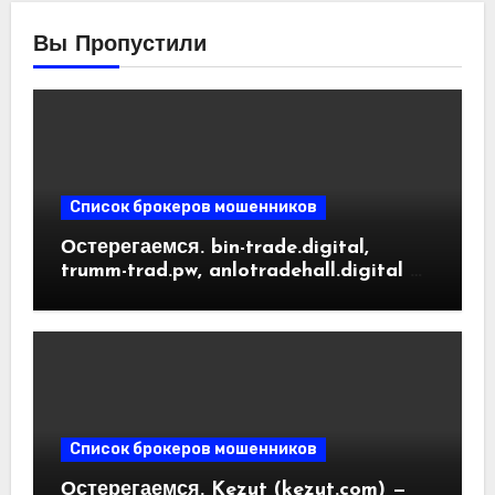
Вы Пропустили
Список брокеров мошенников
Остерегаемся. bin-trade.digital,
trumm-trad.pw, anlotradehall.digital —
разоблачение фальшивых
криптобирж. Как вернуть деньги.
Отзывы пользователей
Список брокеров мошенников
Остерегаемся. Kezut (kezut.com) —