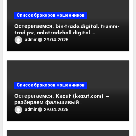
Список брокеров мошенников
Остерегаемся. bin-trade.digital, trumm-
trad.pw, anlotradehall.digital —
разоблачение фальшивых
admin
29.04.2025
криптобирж. Как вернуть деньги.
Отзывы пользователей
Список брокеров мошенников
Остерегаемся. Kezut (kezut.com) —
разбираем фальшивый
криптовалютный обменник. Как
admin
29.04.2025
вернуть деньги. Отзывы
пользователей