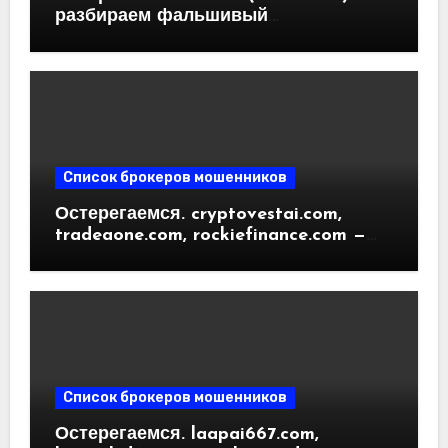
разбираем фальшивый
криптовалютный обменник. Как
вернуть деньги. Отзывы
пользователей
Список брокеров мошенников
Остерегаемся. cryptovestai.com,
tradeaone.com, rockiefinance.com —
обзор новых платформ для
трейдинга. Отзывы пользователей
Список брокеров мошенников
Остерегаемся. laapai667.com,