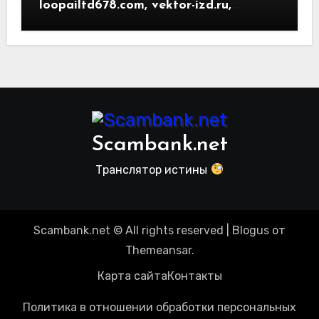
loopailtd678.com, vektor-izd.ru,
arbitrader24.com — фальшивки под
видом инвест проектов. Отзывы
пользователей
Scambank.net
Транслятор истины
Scambank.net © All rights reserved
|
Blogus
от
Themeansar
.
Карта сайта
Контакты
Политика в отношении обработки персональных