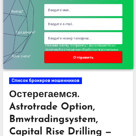
Вывод?
Где деньги?
Нажимая кнопку "отправить", вы соглашаетесь с
политикой в отношении обработки персональных
данных
Блок счета?
Отправить
Список брокеров мошенников
Остерегаемся.
Astrotrade Option,
Bmwtradingsystem,
Capital Rise Drilling —