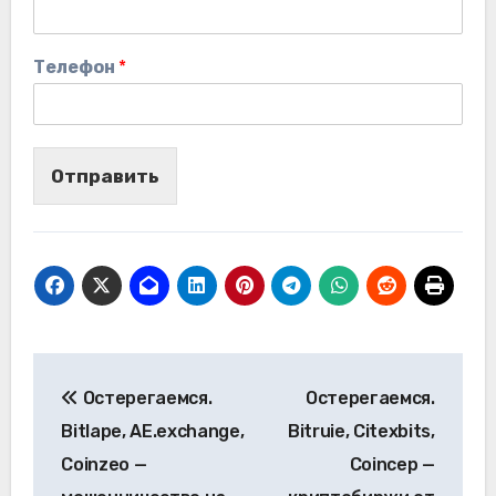
Телефон
*
Отправить
Навигация
Остерегаемся.
Остерегаемся.
по
Bitlape, AE.exchange,
Bitruie, Citexbits,
записям
Coinzeo —
Coincep —