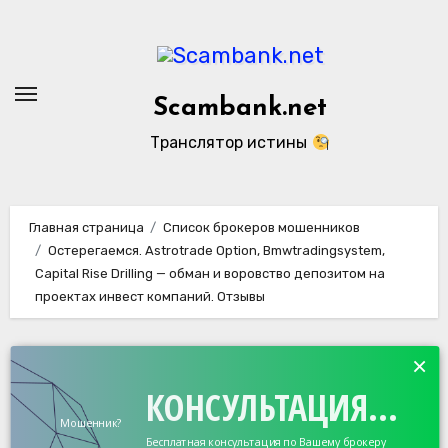
Перейти
к
содержанию
Scambank.net
Транслятор истины
Главная страница
Список брокеров мошенников
Остерегаемся. Astrotrade Option, Bmwtradingsystem,
Capital Rise Drilling — обман и воровство депозитом на
проектах инвест компаний. Отзывы
×
КОНСУЛЬТАЦИЯ...
Мошенник?
Бесплатная консультация по Вашему брокеру