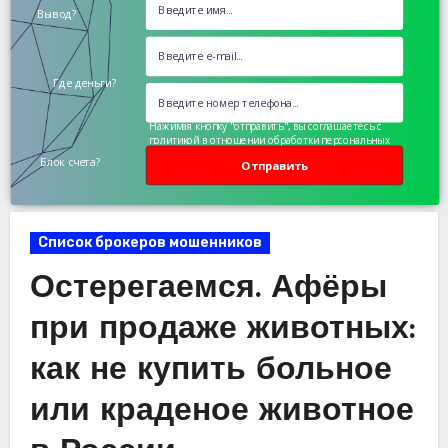
Вывод?
Где деньги?
Нажимая кнопку "отправить", вы соглашаетесь с
политикой в отношении обработки персональных
данных
Блок счета?
Отправить
Список брокеров мошенников
Остерегаемся. Афёры
при продаже животных:
как не купить больное
или краденое животное