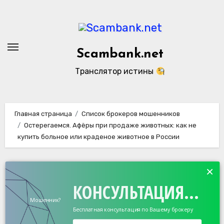
Перейти
к
содержанию
Scambank.net
Транслятор истины
Главная страница
Список брокеров мошенников
Остерегаемся. Афёры при продаже животных: как не
купить больное или краденое животное в России
×
КОНСУЛЬТАЦИЯ...
Мошенник?
Бесплатная консультация по Вашему брокеру