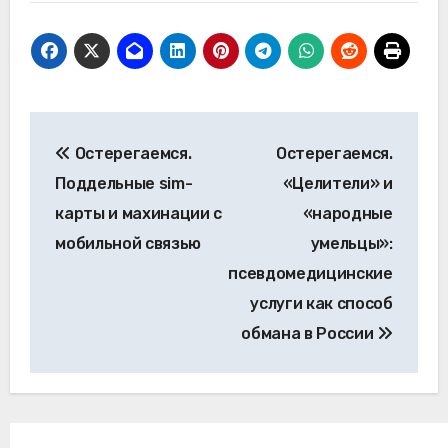
Навигация
Остерегаемся.
Остерегаемся.
по
Поддельные sim-
«Целители» и
записям
карты и махинации с
«народные
мобильной связью
умельцы»:
псевдомедицинские
услуги как способ
обмана в России