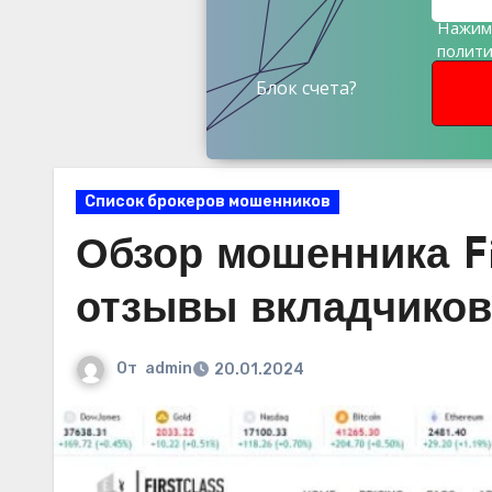
Нажима
полит
данны
Блок счета?
Список брокеров мошенников
Обзор мошенника Fir
отзывы вкладчиков
От
admin
20.01.2024