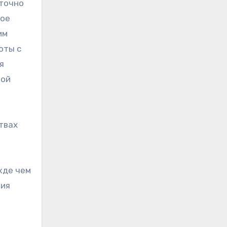
аточно
лое
им
оты с
я
ной
твах
жде чем
ния