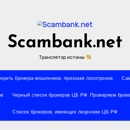
Scambank.net
Транслятор истины
верить брокера-мошенника: признаки лохотронов
Сам
ов
Черный список брокеров ЦБ РФ. Проверяем броке
Список брокеров, имеющих лицензию ЦБ РФ