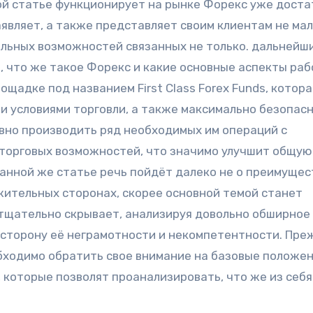
ной статье функционирует на рынке Форекс уже дост
аявляет, а также представляет своим клиентам не ма
ельных возможностей связанных не только. дальнейш
, что же такое Форекс и какие основные аспекты раб
ощадке под названием First Class Forex Funds, котора
и условиями торговли, а также максимально безопас
вно производить ряд необходимых им операций с
 торговых возможностей, что значимо улучшит общую
данной же статье речь пойдёт далеко не о преимущес
жительных сторонах, скорее основной темой станет
 тщательно скрывает, анализируя довольно обширное
 сторону её неграмотности и некомпетентности. Пре
бходимо обратить свое внимание на базовые положе
 которые позволят проанализировать, что же из себя