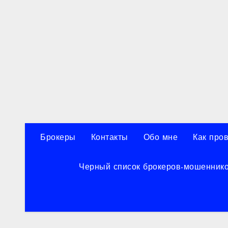
Перейти
к
содержанию
Брокеры
Контакты
Обо мне
Как про
Черный список брокеров-мошенник