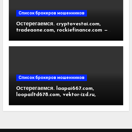
Список брокеров мошенников
Остерегаемся. cryptovestai.com,
tradeaone.com, rockiefinance.com —
обзор новых платформ для
трейдинга. Отзывы пользователей
Список брокеров мошенников
Остерегаемся. laapai667.com,
loopailtd678.com, vektor-izd.ru,
arbitrader24.com — фальшивки под
видом инвест проектов. Отзывы
пользователей