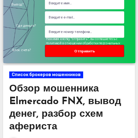
Вывод?
Где деньги?
Нажимая кнопку "отправить", вы соглашаетесь с
политикой в отношении обработки персональных
данных
Блок счета?
Отправить
Список брокеров мошенников
Обзор мошенника
Elmercado FNX, вывод
денег, разбор схем
афериста