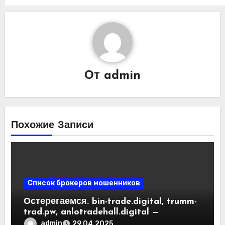
От
admin
Похожие Записи
Список брокеров мошенников
Остерегаемся. bin-trade.digital, trumm-
trad.pw, anlotradehall.digital —
разоблачение фальшивых
admin
29.04.2025