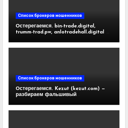
Список брокеров мошенников
Остерегаемся. bin-trade.digital,
trumm-trad.pw, anlotradehall.digital —
разоблачение фальшивых
криптобирж. Как вернуть деньги.
Отзывы пользователей
Список брокеров мошенников
Остерегаемся. Kezut (kezut.com) —
разбираем фальшивый
криптовалютный обменник. Как
вернуть деньги. Отзывы
пользователей