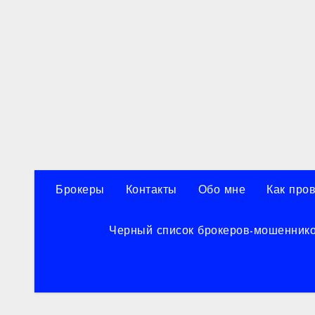
Перейти
к
содержанию
Брокеры
Контакты
Обо мне
Как про
Черный список брокеров-мошенник