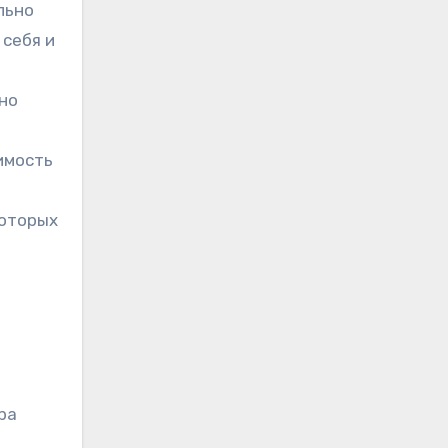
льно
себя и
нно
имость
которых
ра