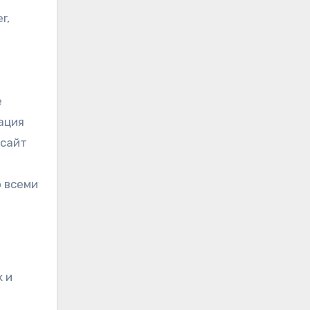
r,
е
ация
 сайт
о всеми
 и