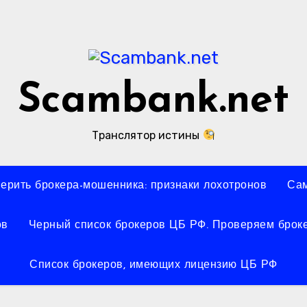
Scambank.net
Транслятор истины
верить брокера-мошенника: признаки лохотронов
Сам
ов
Черный список брокеров ЦБ РФ. Проверяем броке
Список брокеров, имеющих лицензию ЦБ РФ