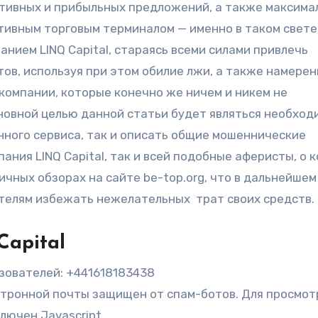
ктивных и прибыльных предложений, а также максима
ивным торговым терминалом — именно в таком свете 
анием LINQ Capital, стараясь всеми силами привлечь
ов, используя при этом обилие лжи, а также намере
омпании, которые конечно же ничем и никем не
новной целью данной статьи будет являться необход
ного сервиса, так и описать общие мошеннические
ания LINQ Capital, так и всей подобные аферисты, о 
чных обзорах на сайте be-top.org, что в дальнейшем
телям избежать нежелательных трат своих средств.
apital
зователей: +441618183438
ктронной почты защищен от спам-ботов. Для просмот
лючен Javascript.