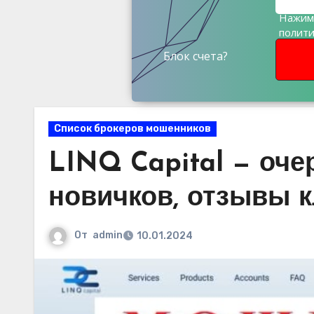
Нажима
полит
данны
Блок счета?
Список брокеров мошенников
LINQ Capital — оче
новичков, отзывы 
От
admin
10.01.2024