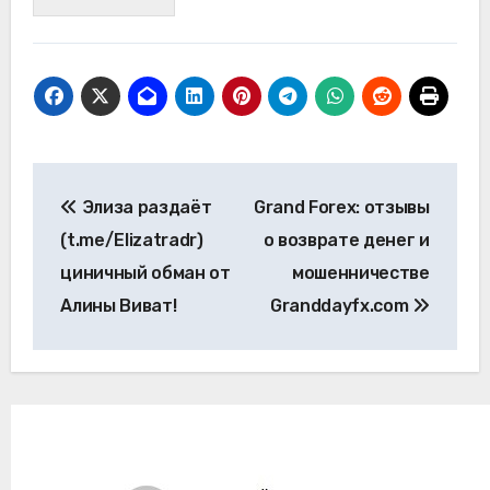
Навигация
Элиза раздаёт
Grand Forex: отзывы
по
(t.me/Elizatradr)
о возврате денег и
записям
циничный обман от
мошенничестве
Алины Виват!
Granddayfx.com