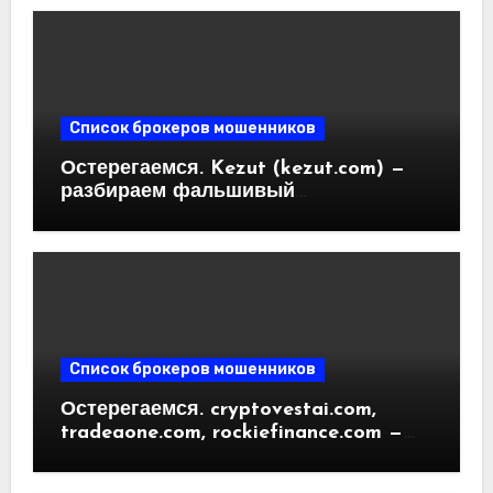
Отзывы пользователей
Список брокеров мошенников
Остерегаемся. Kezut (kezut.com) —
разбираем фальшивый
криптовалютный обменник. Как
вернуть деньги. Отзывы
пользователей
Список брокеров мошенников
Остерегаемся. cryptovestai.com,
tradeaone.com, rockiefinance.com —
обзор новых платформ для
трейдинга. Отзывы пользователей