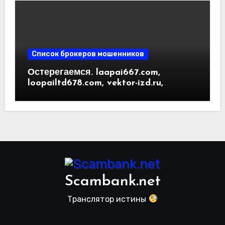
Список брокеров мошенников
Остерегаемся. laapai667.com,
loopailtd678.com, vektor-izd.ru,
arbitrader24.com — фальшивки под
видом инвест проектов. Отзывы
пользователей
Scambank.net
Транслятор истины