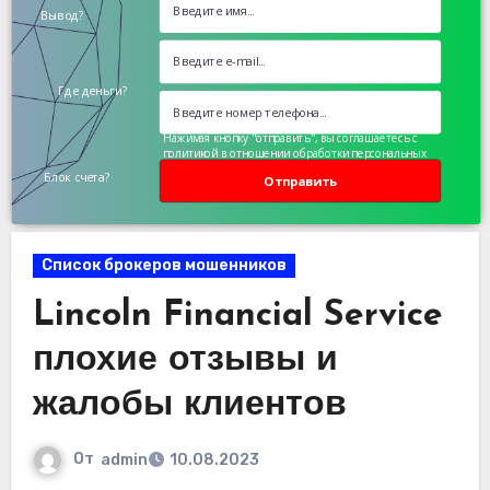
Вывод?
Где деньги?
Нажимая кнопку "отправить", вы соглашаетесь с
политикой в отношении обработки персональных
данных
Блок счета?
Отправить
Список брокеров мошенников
Lincoln Financial Service
плохие отзывы и
жалобы клиентов
От
admin
10.08.2023