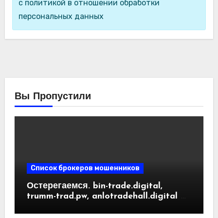
с политикой в отношении обработки
персональных данных
Вы Пропустили
Список брокеров мошенников
Остерегаемся. bin-trade.digital,
trumm-trad.pw, anlotradehall.digital —
разоблачение фальшивых
криптобирж. Как вернуть деньги.