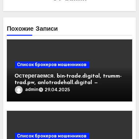
Похожие Записи
Список брокеров мошенников
Остерегаемся. bin-trade.digital, trumm-
trad.pw, anlotradehall.digital —
разоблачение фальшивых
admin
29.04.2025
криптобирж. Как вернуть деньги.
Отзывы пользователей
Список брокеров мошенников