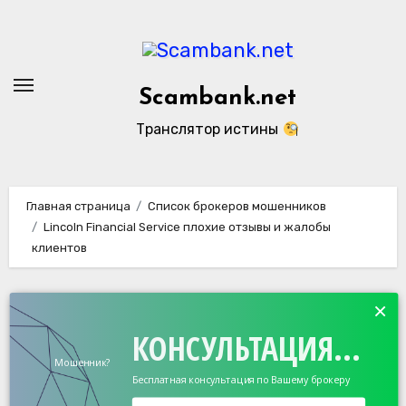
Перейти
к
содержанию
Scambank.net
Транслятор истины
Главная страница
Список брокеров мошенников
Lincoln Financial Service плохие отзывы и жалобы
клиентов
×
КОНСУЛЬТАЦИЯ...
Мошенник?
Бесплатная консультация по Вашему брокеру