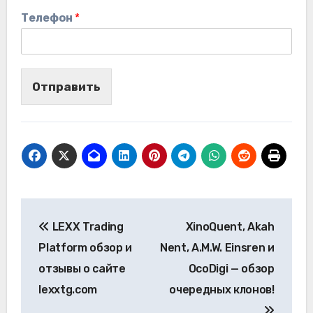
Телефон
*
Отправить
Навигация
LEXX Trading
XinoQuent, Akah
по
Platform обзор и
Nent, A.M.W. Einsren и
записям
отзывы о сайте
OcoDigi — обзор
lexxtg.com
очередных клонов!