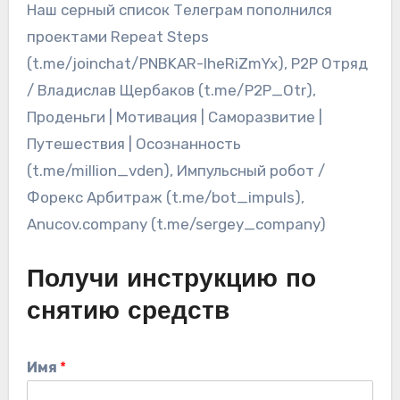
Наш серный список Телеграм пополнился
проектами Repeat Steps
(t.me/joinchat/PNBKAR-lheRiZmYx), P2P Отряд
/ Владислав Щербаков (t.me/P2P_Otr),
Проденьги | Мотивация | Саморазвитие |
Путешествия | Осознанность
(t.me/million_vden), Импульсный робот /
Форекс Арбитраж (t.me/bot_impuls),
Anucov.company (t.me/sergey_company)
Получи инструкцию по
снятию средств
Имя
*