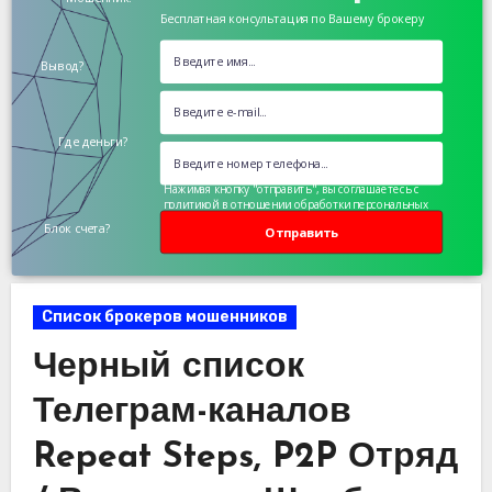
Бесплатная консультация по Вашему брокеру
Вывод?
Где деньги?
Нажимая кнопку "отправить", вы соглашаетесь с
политикой в отношении обработки персональных
данных
Блок счета?
Отправить
Список брокеров мошенников
Черный список
Телеграм-каналов
Repeat Steps, P2P Отряд