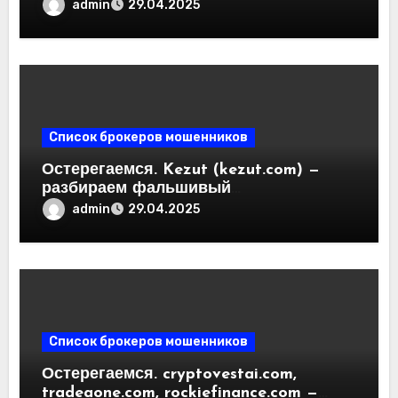
разоблачение фальшивых
admin
29.04.2025
криптобирж. Как вернуть деньги.
Отзывы пользователей
Список брокеров мошенников
Остерегаемся. Kezut (kezut.com) —
разбираем фальшивый
криптовалютный обменник. Как
admin
29.04.2025
вернуть деньги. Отзывы
пользователей
Список брокеров мошенников
Остерегаемся. cryptovestai.com,
tradeaone.com, rockiefinance.com —