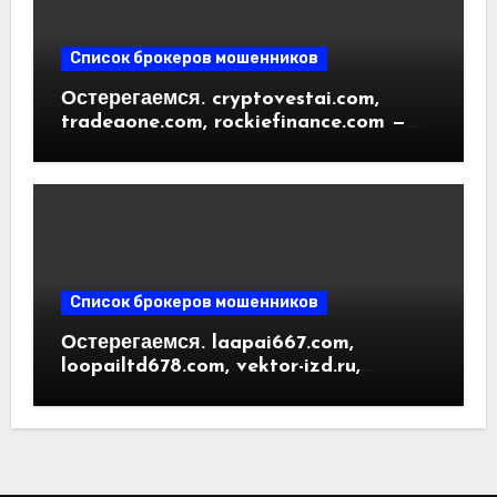
Список брокеров мошенников
Остерегаемся. cryptovestai.com,
tradeaone.com, rockiefinance.com —
обзор новых платформ для
трейдинга. Отзывы пользователей
Список брокеров мошенников
Остерегаемся. laapai667.com,
loopailtd678.com, vektor-izd.ru,
arbitrader24.com — фальшивки под
видом инвест проектов. Отзывы
пользователей