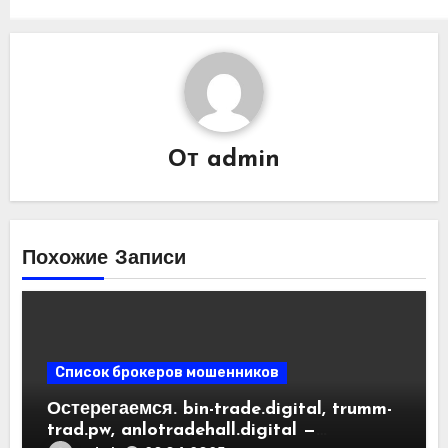
От
admin
Похожие Записи
Список брокеров мошенников
Остерегаемся. bin-trade.digital, trumm-
trad.pw, anlotradehall.digital —