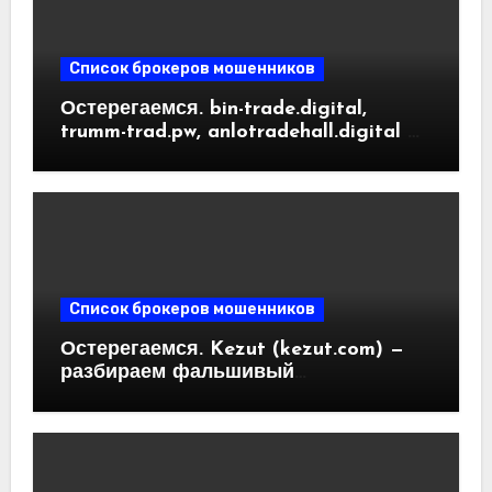
Список брокеров мошенников
Остерегаемся. bin-trade.digital,
trumm-trad.pw, anlotradehall.digital —
разоблачение фальшивых
криптобирж. Как вернуть деньги.
Отзывы пользователей
Список брокеров мошенников
Остерегаемся. Kezut (kezut.com) —
разбираем фальшивый
криптовалютный обменник. Как
вернуть деньги. Отзывы
пользователей