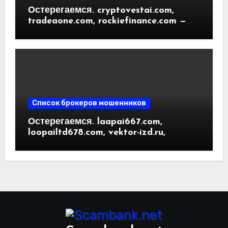
Остерегаемся. cryptovestai.com,
tradeaone.com, rockiefinance.com —
обзор новых платформ для
трейдинга. Отзывы пользователей
Список брокеров мошенников
Остерегаемся. laapai667.com,
loopailtd678.com, vektor-izd.ru,
arbitrader24.com — фальшивки под
видом инвест проектов. Отзывы
пользователей