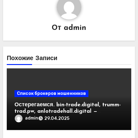
От
admin
Похожие Записи
Список брокеров мошенников
Остерегаемся. bin-trade.digital, trumm-
trad.pw, anlotradehall.digital —
разоблачение фальшивых
admin
29.04.2025
криптобирж. Как вернуть деньги.
Отзывы пользователей