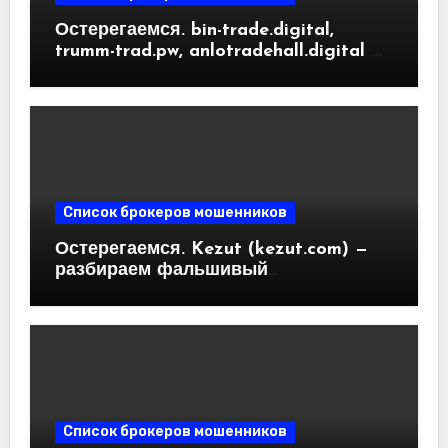
Остерегаемся. bin-trade.digital,
trumm-trad.pw, anlotradehall.digital —
разоблачение фальшивых
криптобирж. Как вернуть деньги.
Отзывы пользователей
Список брокеров мошенников
Остерегаемся. Kezut (kezut.com) —
разбираем фальшивый
криптовалютный обменник. Как
вернуть деньги. Отзывы
пользователей
Список брокеров мошенников