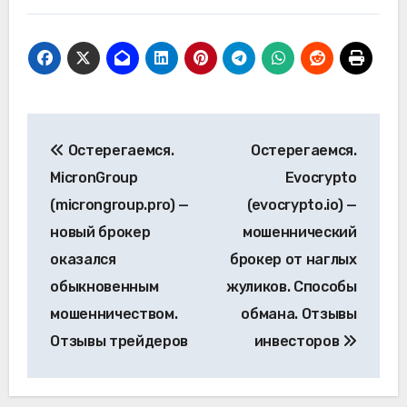
Навигация
Остерегаемся.
Остерегаемся.
по
MicronGroup
Evocrypto
записям
(microngroup.pro) —
(evocrypto.io) —
новый брокер
мошеннический
оказался
брокер от наглых
обыкновенным
жуликов. Способы
мошенничеством.
обмана. Отзывы
Отзывы трейдеров
инвесторов