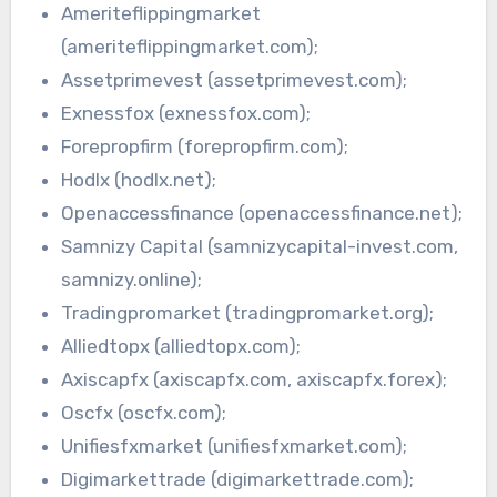
Ameriteflippingmarket
(ameriteflippingmarket.com);
Assetprimevest (assetprimevest.com);
Exnessfox (exnessfox.com);
Forepropfirm (forepropfirm.com);
Hodlx (hodlx.net);
Openaccessfinance (openaccessfinance.net);
Samnizy Capital (samnizycapital-invest.com,
samnizy.online);
Tradingpromarket (tradingpromarket.org);
Alliedtopx (alliedtopx.com);
Axiscapfx (axiscapfx.com, axiscapfx.forex);
Oscfx (oscfx.com);
Unifiesfxmarket (unifiesfxmarket.com);
Digimarkettrade (digimarkettrade.com);